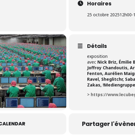
Horaires
25 octobre 2025
12h00
-
Détails
exposition
avec
Nick Briz, Émili
Joffroy Chandoutis, A
Fenton, Aurélien Mai
Ravel, Sheglitchr, Sab
Zakas, !Mediengruppe
>
https://www.lecubeg
Partager l'évèn
 CALENDAR