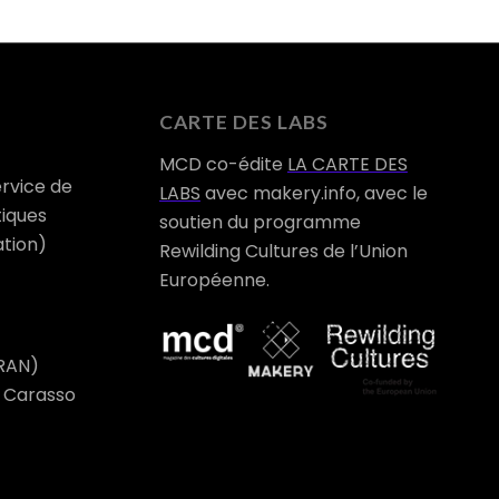
CARTE DES LABS
MCD co-édite
LA CARTE DES
ervice de
LABS
avec makery.info, avec le
tiques
soutien du programme
ation)
Rewilding Cultures de l’Union
Européenne.
RAN)
a Carasso