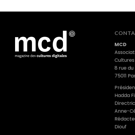
CONTA
MCD
Associat
Cultures 
8 rue du
75011 Par
Président
Hadda Fi
Directric
Anne-Cé
Rédacteu
Diouf