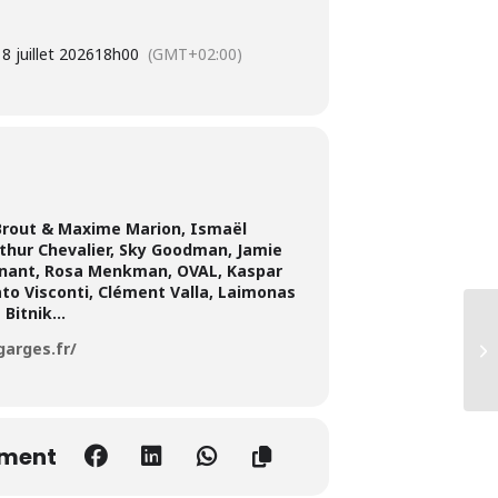
18 juillet 2026
18h00
(GMT+02:00)
e Brout & Maxime Marion, Ismaël
rthur Chevalier, Sky Goodman, Jamie
gnant, Rosa Menkman, OVAL, Kaspar
ato Visconti, Clément Valla, Laimonas
 Bitnik…
arges.fr/
ement