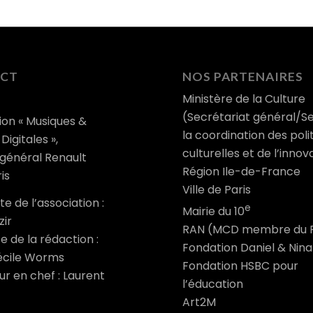
CT
NOS PARTENAIRES
Ministère de la Culture
(Secrétariat général/S
ion « Musiques &
la coordination des poli
Digitales »,
culturelles et de l’innov
 général Renault
Région Ile-de-France
is
Ville de Paris
e de l’association :
e
Mairie du 10
zir
RAN (MCD membre du 
e de la rédaction :
Fondation Daniel & Nin
cile Worms
Fondation HSBC pour
r en chef : Laurent
l’éducation
Art2M