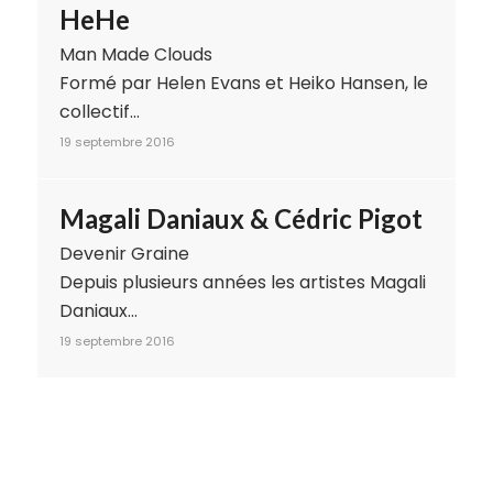
HeHe
Man Made Clouds
Formé par Helen Evans et Heiko Hansen, le
collectif…
19 septembre 2016
Magali Daniaux & Cédric Pigot
Devenir Graine
Depuis plusieurs années les artistes Magali
Daniaux…
19 septembre 2016
Okio-Studio
une saga française
Crée fin 2013, Okio-Studio s’impose