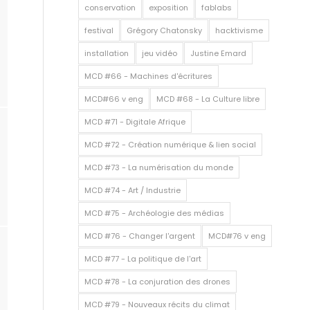
conservation
exposition
fablabs
festival
Grégory Chatonsky
hacktivisme
installation
jeu vidéo
Justine Emard
MCD #66 - Machines d'écritures
MCD#66 v eng
MCD #68 - La Culture libre
MCD #71 - Digitale Afrique
MCD #72 - Création numérique & lien social
MCD #73 - La numérisation du monde
MCD #74 - Art / Industrie
MCD #75 - Archéologie des médias
MCD #76 - Changer l'argent
MCD#76 v eng
MCD #77 - La politique de l'art
MCD #78 - La conjuration des drones
MCD #79 - Nouveaux récits du climat