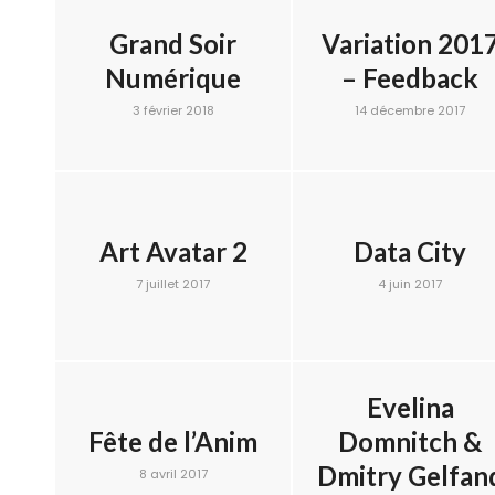
Grand Soir
Variation 201
Numérique
– Feedback
3 février 2018
14 décembre 2017
Art Avatar 2
Data City
7 juillet 2017
4 juin 2017
Evelina
Fête de l’Anim
Domnitch &
Dmitry Gelfan
8 avril 2017