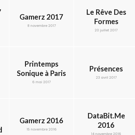
7
Le Rêve Des
Gamerz 2017
Formes
8 novembre 2017
20 juillet 2017
Printemps
Présences
Sonique à Paris
23 avril 2017
6 mai 2017
DataBit.Me
Gamerz 2016
2016
d
15 novembre 2016
14 novembre 2016