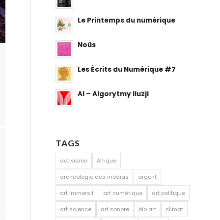
Le Printemps du numérique
Noûs
Les Écrits du Numérique #7
AI – Algorytmy Iluzji
TAGS
activisme
Afrique
archéologie des médias
argent
art immersif
art numérique
art politique
art science
art sonore
bio art
climat