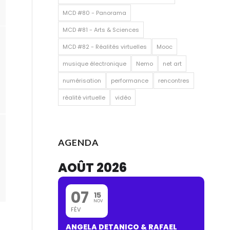
MCD #80 - Panorama
MCD #81 - Arts & Sciences
MCD #82 - Réalités virtuelles
Mooc
musique électronique
Nemo
net art
numérisation
performance
rencontres
réalité virtuelle
vidéo
AGENDA
AOÛT 2026
07
15
NOV
FÉV
ANGELA DETANICO & RAFAEL