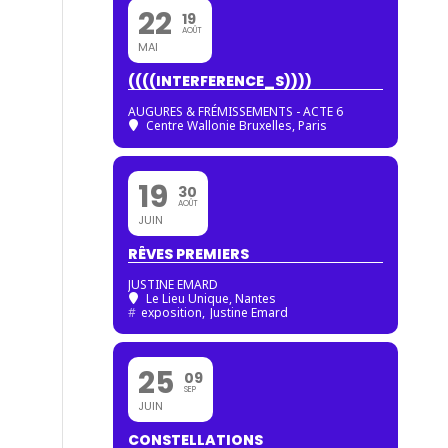
22
19
AOÛT
MAI
((((INTERFERENCE_S))))
AUGURES & FRÉMISSEMENTS - ACTE 6
Centre Wallonie Bruxelles, Paris
19
30
AOÛT
JUIN
RÊVES PREMIERS
JUSTINE EMARD
Le Lieu Unique, Nantes
#
exposition,
Justine Emard
25
09
SEP
JUIN
CONSTELLATIONS