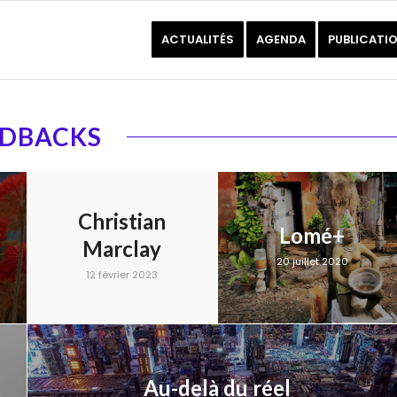
ACTUALITÉS
AGENDA
PUBLICATI
EDBACKS
Christian
Lomé+
Marclay
20 juillet 2020
12 février 2023
Au-delà du réel