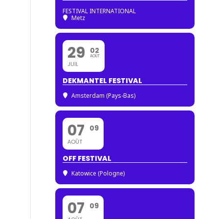
FESTIVAL INTERNATIONAL
Metz
29
02
AOÛT
JUIL
DEKMANTEL FESTIVAL
Amsterdam (Pays-Bas)
07
09
AOÛT
OFF FESTIVAL
Katowice (Pologne)
07
09