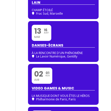
LAIN
CHAMP ÉTOILÉ
Frac Sud, Marseille
13
16
AOÛT
MAR
DANSES-ÉCRANS
À LA RENCONTRE D'UN PHÉNOMÈNE
Le Lavoir Numérique, Gentilly
02
01
NOV
AVR
VIDEO GAMES & MUSIC
LA MUSIQUE DONT VOUS ÊTES LE HÉROS
Philharmonie de Paris
, Paris