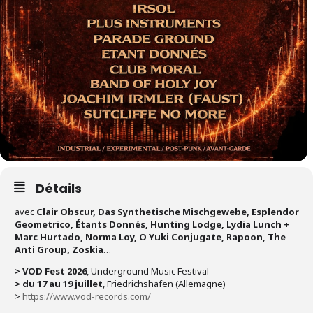
Détails
avec
Clair Obscur, Das Synthetische Mischgewebe, Esplendor
Geometrico, Étants Donnés, Hunting Lodge, Lydia Lunch +
Marc Hurtado, Norma Loy, O Yuki Conjugate, Rapoon, The
Anti Group, Zoskia
…
> VOD Fest 2026
, Underground Music Festival
> du 17 au 19 juillet
, Friedrichshafen (Allemagne)
>
https://www.vod-records.com/