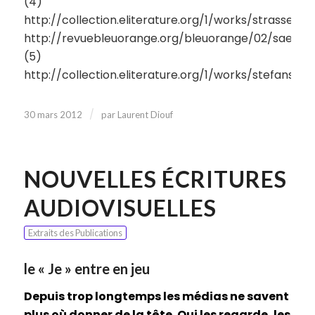
(4)
http://collection.eliterature.org/1/works/strasse
http://revuebleuorange.org/bleuorange/02/saemm
(5)
http://collection.eliterature.org/1/works/stefans_
/
30 mars 2012
par
Laurent Diouf
NOUVELLES ÉCRITURES
AUDIOVISUELLES
Extraits des Publications
le « Je » entre en jeu
Depuis trop longtemps les médias ne savent
plus où donner de la tête. Qui les regarde, les