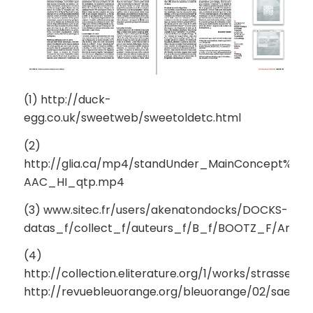
(1) http://duck-
egg.co.uk/sweetweb/sweetoldetc.html
(2)
http://glia.ca/mp4/standUnder_MainConcept%20
AAC_HI_qtp.mp4
(3) www.sitec.fr/users/akenatondocks/DOCKS-
datas_f/collect_f/auteurs_f/B_f/BOOTZ_F/Anima
(4)
http://collection.eliterature.org/1/works/strasse
http://revuebleuorange.org/bleuorange/02/saemm