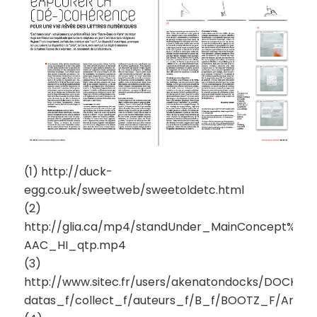
(1) http://duck-
egg.co.uk/sweetweb/sweetoldetc.html
(2)
http://glia.ca/mp4/standUnder_MainConcept%20
AAC_HI_qtp.mp4
(3)
http://www.sitec.fr/users/akenatondocks/DOCKS-
datas_f/collect_f/auteurs_f/B_f/BOOTZ_F/Anima