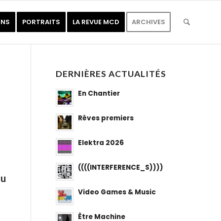
ONS
PORTRAITS
LA REVUE MCD
ARCHIVES
DERNIÈRES ACTUALITÉS
En Chantier
Rêves premiers
Elektra 2026
((((INTERFERENCE_S))))
au
Video Games & Music
Être Machine