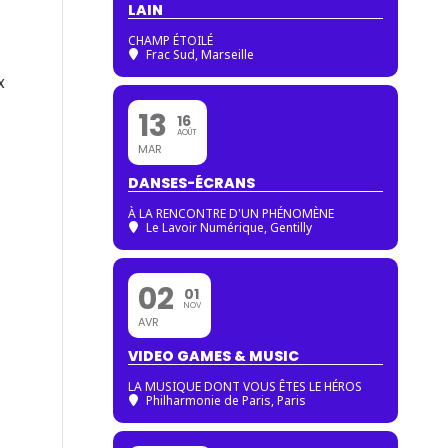
LAIN
CHAMP ÉTOILÉ
Frac Sud, Marseille
x
13
16
AOÛT
MAR
DANSES-ÉCRANS
À LA RENCONTRE D'UN PHÉNOMÈNE
Le Lavoir Numérique, Gentilly
02
01
NOV
AVR
VIDEO GAMES & MUSIC
LA MUSIQUE DONT VOUS ÊTES LE HÉROS
Philharmonie de Paris
, Paris