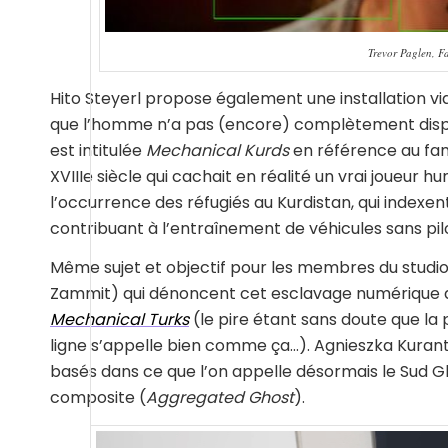
Trevor Paglen, F
Hito Steyerl propose également une installation vi
que l’homme n’a pas (encore) complètement disp
est intitulée
Mechanical Kurds
en référence au fam
XVIIIe siècle qui cachait en réalité un vrai joueur hu
l’occurrence des réfugiés au Kurdistan, qui indexent
contribuant à l’entraînement de véhicules sans pi
Même sujet et objectif pour les membres du studio
Zammit) qui dénoncent cet esclavage numérique d
Mechanical Turks
(le pire étant sans doute que la
ligne s’appelle bien comme ça…). Agnieszka Kurant 
basés dans ce que l’on appelle désormais le Sud Glo
composite (
Aggregated Ghost
).