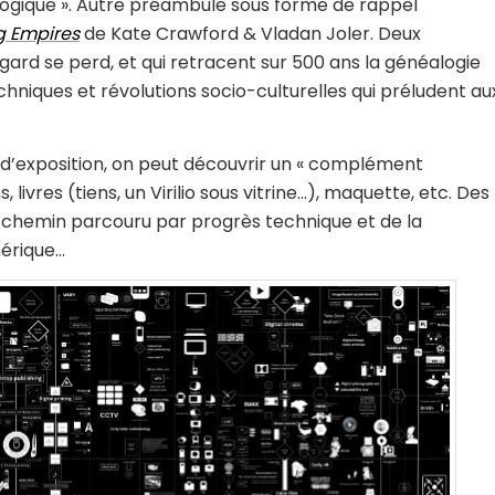
éologique ». Autre préambule sous forme de rappel
g Empires
de Kate Crawford & Vladan Joler. Deux
rd se perd, et qui retracent sur 500 ans la généalogie
chniques et révolutions socio-culturelles qui préludent au
 d’exposition, on peut découvrir un « complément
, livres (tiens, un Virilio sous vitrine…), maquette, etc. Des
e chemin parcouru par progrès technique et de la
mérique…