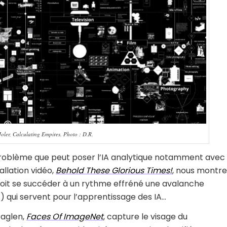
ler, Calculating Empires. Photo : D.R.
roblème que peut poser l’IA analytique notamment avec
allation vidéo,
Behold These Glorious Times!
, nous montre
voit se succéder à un rythme effréné une avalanche
.) qui servent pour l’apprentissage des IA…
Paglen,
Faces Of ImageNet
, capture le visage du