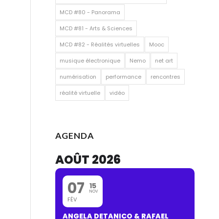
MCD #80 - Panorama
MCD #81 - Arts & Sciences
MCD #82 - Réalités virtuelles
Mooc
musique électronique
Nemo
net art
numérisation
performance
rencontres
réalité virtuelle
vidéo
AGENDA
AOÛT 2026
07
15
NOV
FÉV
ANGELA DETANICO & RAFAEL