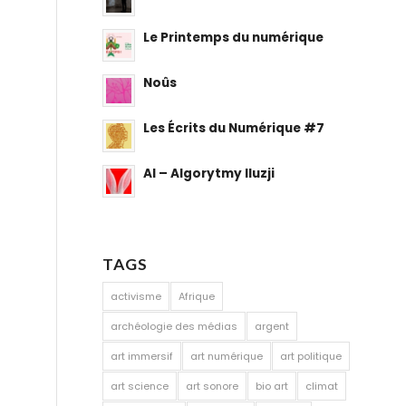
Le Printemps du numérique
Noûs
Les Écrits du Numérique #7
AI – Algorytmy Iluzji
TAGS
activisme
Afrique
archéologie des médias
argent
art immersif
art numérique
art politique
art science
art sonore
bio art
climat