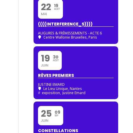
22
19
AOÛT
MAI
((((INTERFERENCE_S))))
AUGURES & FRÉMISSEMENTS - ACTE 6
Centre Wallonie Bruxelles, Paris
19
30
AOÛT
JUIN
RÊVES PREMIERS
JUSTINE EMARD
Le Lieu Unique, Nantes
#
exposition,
Justine Emard
25
09
SEP
JUIN
CONSTELLATIONS