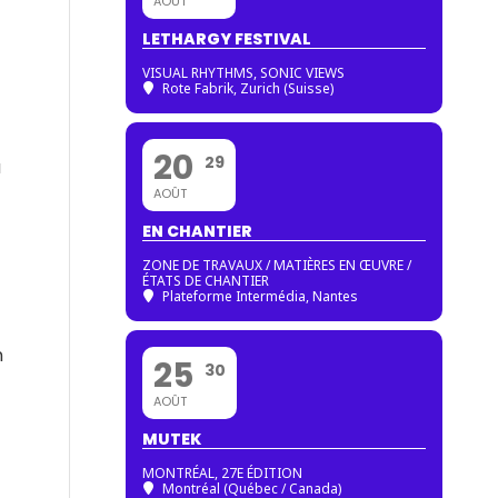
AOÛT
LETHARGY FESTIVAL
VISUAL RHYTHMS, SONIC VIEWS
Rote Fabrik, Zurich (Suisse)
20
29
u
AOÛT
EN CHANTIER
ZONE DE TRAVAUX / MATIÈRES EN ŒUVRE /
ÉTATS DE CHANTIER
Plateforme Intermédia, Nantes
n
25
30
AOÛT
MUTEK
MONTRÉAL, 27E ÉDITION
Montréal (Québec / Canada)