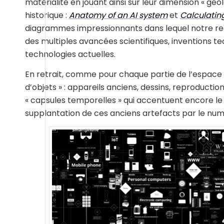
matérialité en jouant ainsi sur leur dimension « g
historique :
Anatomy of an AI system
et
Calculatin
diagrammes impressionnants dans lequel notre rega
des multiples avancées scientifiques, inventions te
technologies actuelles.
En retrait, comme pour chaque partie de l’espace
d’objets » : appareils anciens, dessins, reproductions
« capsules temporelles » qui accentuent encore l
supplantation de ces anciens artefacts par le nu