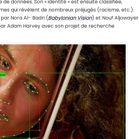
e données. Son « identité » est ensuite classifiée,
hmes qui révèlent de nombreux préjugés (racisme, etc.).
par Nora Al- Badri (
Babylonian Vision
) et Nouf Aljowaysir
par Adam Harvey avec son projet de recherche