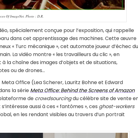
aces Of ImageNet. Photo : D.R.
déo, spécialement conçue pour l’exposition, qui rappelle
aru dans cet apprentissage des machines. Cette œuvre
eux « Turc mécanique », cet automate joueur d’échec d
main. La vidéo montre « les travailleurs du clic », en
 à la chaîne des images d’objets et de situations,
lotes ou de drones…
 Meta Office (Lea Scherer, Lauritz Bohne et Edward
ans la série
Meta Office: Behind the Screens of Amazon
 plateforme de
crowdsourcing
du célèbre site de vente e
s’intéresse aussi à ces « fantômes », ces
ghost-workers
bal, en les rendant visibles au travers d’un portrait