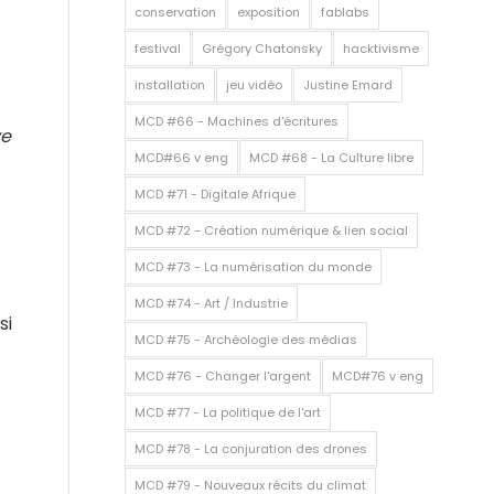
conservation
exposition
fablabs
festival
Grégory Chatonsky
hacktivisme
installation
jeu vidéo
Justine Emard
MCD #66 - Machines d'écritures
ve
MCD#66 v eng
MCD #68 - La Culture libre
MCD #71 - Digitale Afrique
MCD #72 - Création numérique & lien social
MCD #73 - La numérisation du monde
MCD #74 - Art / Industrie
si
MCD #75 - Archéologie des médias
MCD #76 - Changer l'argent
MCD#76 v eng
MCD #77 - La politique de l'art
MCD #78 - La conjuration des drones
MCD #79 - Nouveaux récits du climat