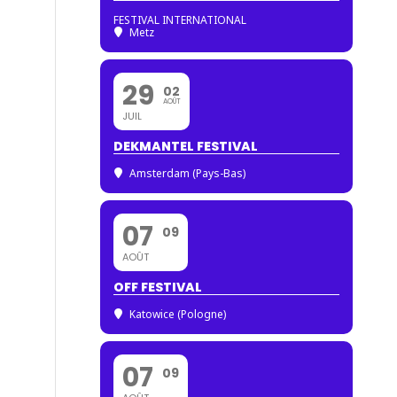
FESTIVAL INTERNATIONAL
Metz
29
02
AOÛT
JUIL
DEKMANTEL FESTIVAL
Amsterdam (Pays-Bas)
07
09
AOÛT
OFF FESTIVAL
Katowice (Pologne)
07
09