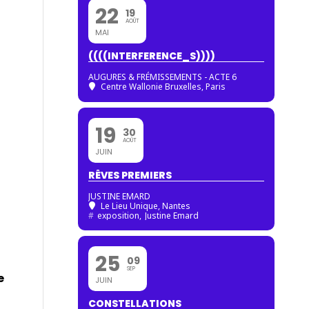
22
19
AOÛT
MAI
((((INTERFERENCE_S))))
AUGURES & FRÉMISSEMENTS - ACTE 6
Centre Wallonie Bruxelles, Paris
19
30
AOÛT
JUIN
RÊVES PREMIERS
JUSTINE EMARD
Le Lieu Unique, Nantes
#
exposition,
Justine Emard
25
09
SEP
e
JUIN
CONSTELLATIONS