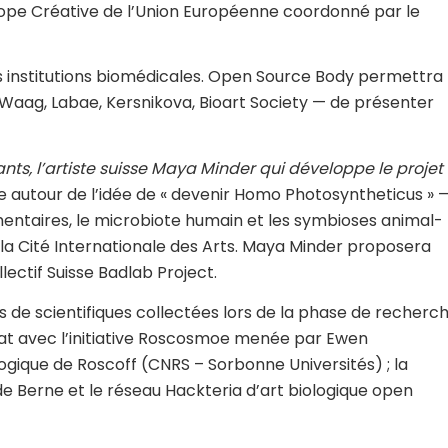
e Créative de l’Union Européenne coordonné par le
 institutions biomédicales. Open Source Body permettra
Waag, Labae, Kersnikova, Bioart Society — de présenter
ants, l’artiste suisse Maya Minder qui développe le projet
e autour de l’idée de « devenir Homo Photosyntheticus » 
imentaires, le microbiote humain et les symbioses animal-
 la Cité Internationale des Arts. Maya Minder proposera
llectif Suisse Badlab Project.
s de scientifiques collectées lors de la phase de recherc
iat avec l’initiative Roscosmoe menée par Ewen
logique de Roscoff (CNRS – Sorbonne Universités) ; la
e Berne et le réseau Hackteria d’art biologique open