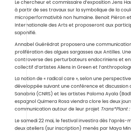
Le chercheur et commissaire d’exposition Jens Ha
à partir de ses travaux sur la symbolique de la co
microperformativité non humaine. Benoit Piéron et N
Internationale des Arts et proposeront aux partici
saponifié.
Annabel Guérédrat proposera une communication 
prolifération des algues sargasses aux Antilles. Un
controverse des perturbateurs endocriniens et env
collectif d’artistes Aliens in Green et l’anthropol
La notion de « radical care », selon une perspectiv
développée suivant une conférence et discussion a
Sanabria (CNRS) et les artistes Paloma Ayala (Badla
espagnol Quimera Rosa viendra clore les deux jour
communication autour de leur projet
Trans*Plant :
Le samedi 22 mai, le festival investira dès l’après-
deux ateliers (sur inscription) menés par Maya Mind