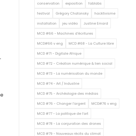
conservation
exposition
fablabs
festival
Grégory Chatonsky
hacktivisme
installation
jeu vidéo
Justine Emard
MCD #66 - Machines d'écritures
MCD#66 v eng
MCD #68 - La Culture libre
MCD #71 - Digitale Afrique
—
MCD #72 - Création numérique & lien social
MCD #73 - La numérisation du monde
MCD #74 - Art / Industrie
MCD #75 - Archéologie des médias
he
MCD #76 - Changer l'argent
MCD#76 v eng
MCD #77 - La politique de l'art
MCD #78 - La conjuration des drones
MCD #79 - Nouveaux récits du climat