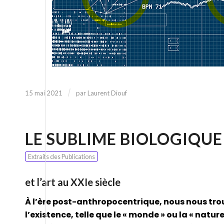
/
15 mai 2021
par
Laurent Diouf
LE SUBLIME BIOLOGIQUE
Extraits des Publications
et l’art au XXIe siècle
À l’ère post-anthropocentrique, nous nous tro
l’existence, telle que le « monde » ou la « natur