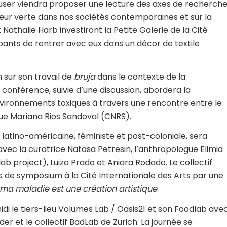
user viendra proposer une lecture des axes de recherch
uleur verte dans nos sociétés contemporaines et sur la
athalie Harb investiront la Petite Galerie de la Cité
pants de rentrer avec eux dans un décor de textile
sur son travail de
bruja
dans le contexte de la
e conférence, suivie d’une discussion, abordera la
ironnements toxiques à travers une rencontre entre le
ogue Mariana Rios Sandoval (CNRS).
e latino-américaine, féministe et post-coloniale, sera
vec la curatrice Natasa Petresin, l’anthropologue Elimia
b project), Luiza Prado et Aniara Rodado. Le collectif
s de symposium à la Cité Internationale des Arts par une
 ma maladie est une création artistique
.
midi le tiers-lieu Volumes Lab / Oasis21 et son Foodlab ave
er et le collectif BadLab de Zurich. La journée se