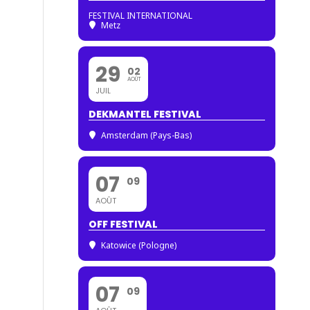
FESTIVAL INTERNATIONAL
Metz
29
02
AOÛT
JUIL
DEKMANTEL FESTIVAL
Amsterdam (Pays-Bas)
07
09
AOÛT
OFF FESTIVAL
Katowice (Pologne)
07
09