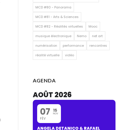
e
MCD #80 - Panorama
MCD #81 - Arts & Sciences
MCD #82 - Réalités virtuelles
Mooc
musique électronique
Nemo
net art
numérisation
performance
rencontres
réalité virtuelle
vidéo
AGENDA
AOÛT 2026
07
15
NOV
FÉV
c
ANGELA DETANICO & RAFAEL