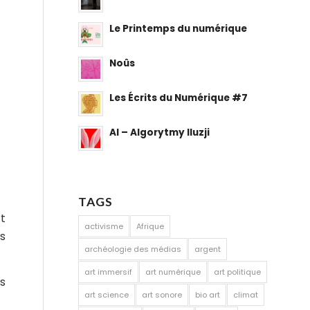
Le Printemps du numérique
Noûs
Les Écrits du Numérique #7
AI – Algorytmy Iluzji
TAGS
rt
activisme
Afrique
es
archéologie des médias
argent
art immersif
art numérique
art politique
es
art science
art sonore
bio art
climat