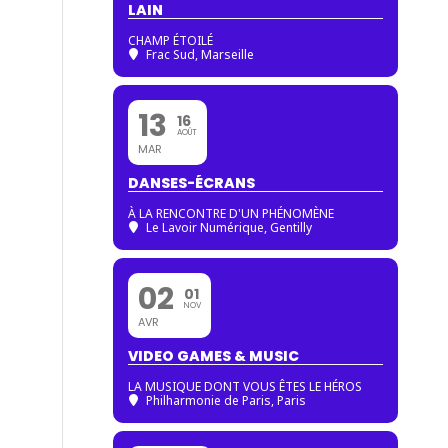
LAIN
CHAMP ÉTOILÉ
Frac Sud, Marseille
13
16
AOÛT
MAR
DANSES-ÉCRANS
À LA RENCONTRE D'UN PHÉNOMÈNE
Le Lavoir Numérique, Gentilly
02
01
NOV
AVR
VIDEO GAMES & MUSIC
LA MUSIQUE DONT VOUS ÊTES LE HÉROS
Philharmonie de Paris
, Paris