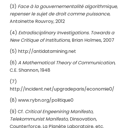
(3)
Face à la gouvernementalité algorithmique,
repenser le sujet de droit comme puissance
,
Antoinette Rouvroy, 2012
(4)
Extradisciplinary Investigations. Towards a
New Critique of Institutions
, Brian Holmes, 2007
(5) http://antidatamining.net
(6)
A Mathematical Theory of Communication
,
C.E. Shannon, 1948
(7)
http://incident.net/upgradeparis/economie0/
(8) www.rybn.org/politique0
(9) Cf.
Critical Engeeniring Manifesto,
Telekommunist Manifesto
, Dinsovation,
Counterforce, La Planète Laboratoire, etc.