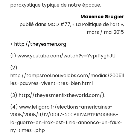
paroxystique typique de notre époque.
Maxence Grugier
publié dans MCD #77, « La Politique de l’art »,
mars / mai 2015
>
http://theyesmen.org
(1) www.youtube.com/watch?v=YvprI1yghJU
(2)
http://tempsreel.nouvelobs.com/medias/20051117.
les-pauvres-vivent-tres-bien.html
(3) http://theyesmenfixtheworld.com/).
(4) www.lefigaro.fr/elections-americaines-
2008/2008/11/12/01017-20081112ARTFIG00668-
la-guerre-en-irak-est-finie-annonce-un-faux-
ny-times-.php