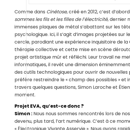
Comme dans
Cinétose
, créé en 2012, c’est d’abor
sommes les fils et les filles de l’électricité
, dernier 
immenses plaques de métal s’abattant sur les têt
psychologique. Ici, il s’agit d’images projetées sur
cercle, parodiant une expérience inquisitoire de l
thérapie collective et cette mise en scène dérout
projet artistique mûr et réfléchi. Leur travail ne 
informatiques, il revêt une dimension éminemment 
des outils technologiques pour ouvrir de nouvelles p
préfère restreindre le « champ des possibles » et i
travers quelques questions, Simon Laroche et Étien
moment.
Projet EVA, qu’est-ce donc ?
Simon :
Nous nous sommes rencontrés lors de nos é
devenu, plus tard, l’art numérique. C’est à ce mome
« Électronique Vivante Asservie ». Nous avons rapi