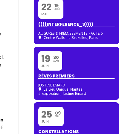
22
19
AOÛT
MAI
((((INTERFERENCE_S))))
s
AUGURES & FRÉMISSEMENTS - ACTE 6
Centre Wallonie Bruxelles, Paris
19
l,
30
AOÛT
e
JUIN
RÊVES PREMIERS
JUSTINE EMARD
Le Lieu Unique, Nantes
#
exposition,
Justine Emard
25
09
SEP
en
JUIN
16
CONSTELLATIONS