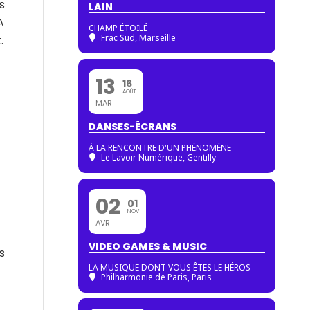
s
LAIN
A
CHAMP ÉTOILÉ
Frac Sud, Marseille
.
13
16
AOÛT
MAR
DANSES-ÉCRANS
À LA RENCONTRE D'UN PHÉNOMÈNE
Le Lavoir Numérique, Gentilly
02
01
NOV
AVR
VIDEO GAMES & MUSIC
s
LA MUSIQUE DONT VOUS ÊTES LE HÉROS
Philharmonie de Paris
, Paris