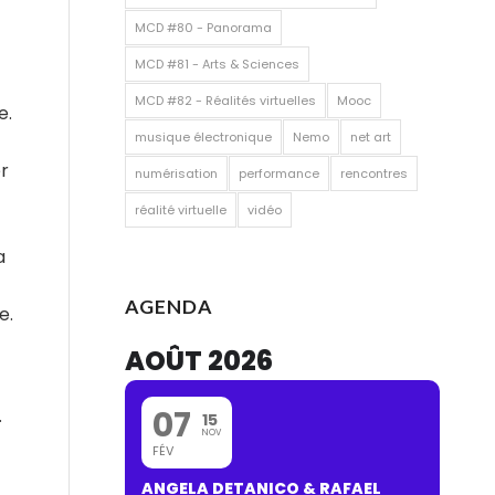
MCD #80 - Panorama
MCD #81 - Arts & Sciences
MCD #82 - Réalités virtuelles
Mooc
e.
musique électronique
Nemo
net art
er
numérisation
performance
rencontres
réalité virtuelle
vidéo
a
AGENDA
e.
AOÛT 2026
07
.
15
NOV
FÉV
ANGELA DETANICO & RAFAEL