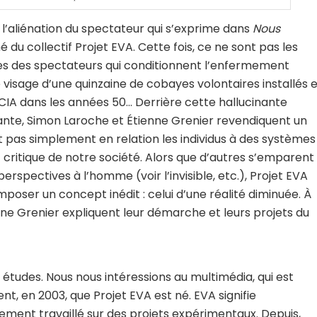
d l’aliénation du spectateur qui s’exprime dans
Nous
né du collectif Projet EVA. Cette fois, ce ne sont pas les
es des spectateurs qui conditionnent l’enfermement
 le visage d’une quinzaine de cobayes volontaires installés 
a CIA dans les années 50… Derrière cette hallucinante
ante, Simon Laroche et Étienne Grenier revendiquent un
met pas simplement en relation les individus à des systèmes
critique de notre société. Alors que d’autres s’emparent
erspectives à l’homme (voir l’invisible, etc.), Projet EVA
mposer un concept inédit : celui d’une réalité diminuée. À
ne Grenier expliquent leur démarche et leurs projets du
tudes. Nous nous intéressions au multimédia, qui est
nt, en 2003, que Projet EVA est né. EVA signifie
dement travaillé sur des projets expérimentaux. Depuis,