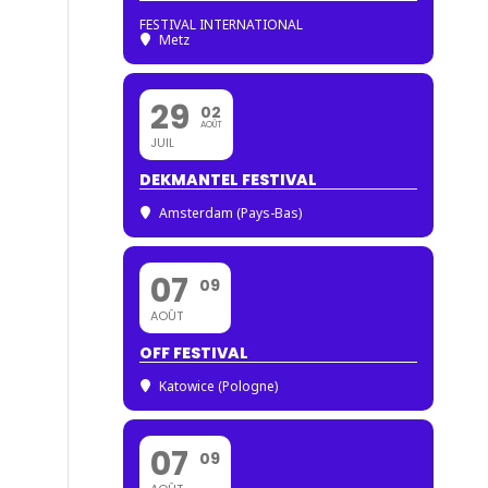
FESTIVAL INTERNATIONAL
Metz
29
02
AOÛT
JUIL
DEKMANTEL FESTIVAL
Amsterdam (Pays-Bas)
07
09
AOÛT
OFF FESTIVAL
Katowice (Pologne)
07
09