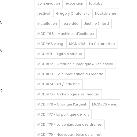
conservation
exposition
fablabs
festival
Grégory Chatonsky
hacktivisme
s
installation
jeu vidéo
Justine Emard
MCD #66 - Machines d'écritures
MCD#66 v eng
MCD #68 - La Culture libre
s.
MCD #71 - Digitale Afrique
s
MCD #72 - Création numérique & lien social
MCD #73 - La numérisation du monde
s
MCD #74 - Art / Industrie
t
MCD #75 - Archéologie des médias
MCD #76 - Changer l'argent
MCD#76 v eng
MCD #77 - La politique de l'art
MCD #78 - La conjuration des drones
MCD #79 - Nouveaux récits du climat