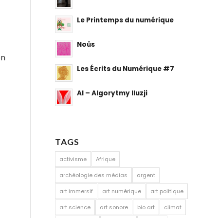
Le Printemps du numérique
Noûs
en
Les Écrits du Numérique #7
AI – Algorytmy Iluzji
TAGS
activisme
Afrique
archéologie des médias
argent
art immersif
art numérique
art politique
art science
art sonore
bio art
climat