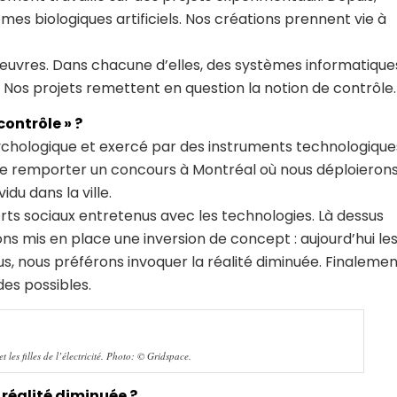
es biologiques artificiels. Nos créations prennent vie à
œuvres. Dans chacune d’elles, des systèmes informatique
Nos projets remettent en question la notion de contrôle.
ontrôle » ?
sychologique et exercé par des instruments technologique
de remporter un concours à Montréal où nous déploieron
vidu dans la ville.
rts sociaux entretenus avec les technologies. Là dessus
s mis en place une inversion de concept : aujourd’hui le
, nous préférons invoquer la réalité diminuée. Finalemen
des possibles.
t les filles de l’électricité. Photo: © Gridspace.
réalité diminuée ?