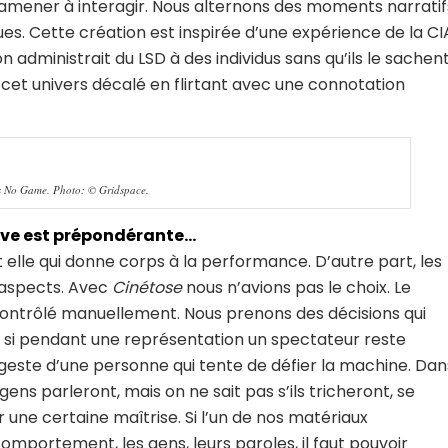
 amener à interagir. Nous alternons des moments narratif
 Cette création est inspirée d’une expérience de la CI
on administrait du LSD à des individus sans qu’ils le sachent
ur cet univers décalé en flirtant avec une connotation
Is No Game. Photo: © Gridspace.
ive est prépondérante…
t elle qui donne corps à la performance. D’autre part, les
 aspects. Avec
Cinétose
nous n’avions pas le choix. Le
 contrôlé manuellement. Nous prenons des décisions qui
si, si pendant une représentation un spectateur reste
-geste d’une personne qui tente de défier la machine. Dan
s gens parleront, mais on ne sait pas s’ils tricheront, se
 une certaine maîtrise. Si l’un de nos matériaux
omportement, les gens, leurs paroles, il faut pouvoir