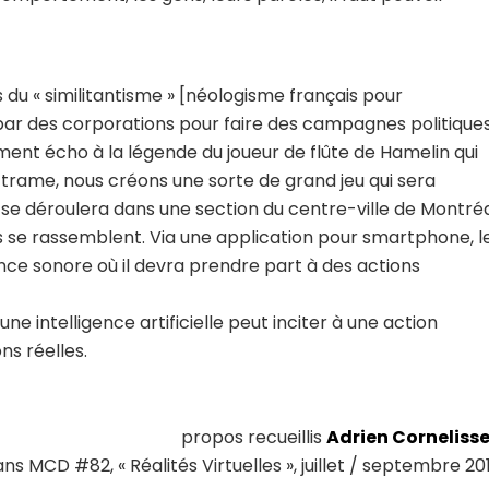
du « similitantisme » [néologisme français pour
s par des corporations pour faire des campagnes politique
ement écho à la légende du joueur de flûte de Hamelin qui
te trame, nous créons une sorte de grand jeu qui sera
 se déroulera dans une section du centre-ville de Montréa
ns se rassemblent. Via une application pour smartphone, l
ce sonore où il devra prendre part à des actions
 intelligence artificielle peut inciter à une action
ns réelles.
propos recueillis
Adrien Corneliss
ns MCD #82, « Réalités Virtuelles », juillet / septembre 20