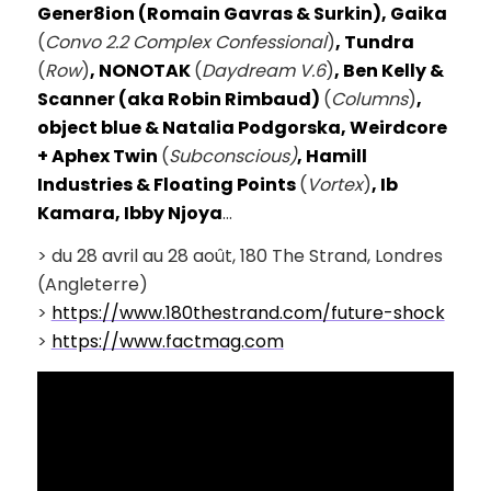
Gener8ion (Romain Gavras & Surkin), Gaika
(
Convo 2.2 Complex Confessional
)
, Tundra
(
Row
)
, NONOTAK
(
Daydream V.6
)
, Ben Kelly &
Scanner (aka Robin Rimbaud)
(
Columns
)
,
object blue & Natalia Podgorska, Weirdcore
+ Aphex Twin
(
Subconscious)
, Hamill
Industries & Floating Points
(
Vortex
)
, Ib
Kamara, Ibby Njoya
…
> du 28 avril au 28 août, 180 The Strand, Londres
(Angleterre)
>
https://www.180thestrand.com/future-shock
>
https://www.factmag.com