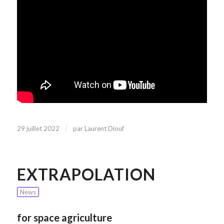
/
29 juillet 2022
par
Laurent Diouf
EXTRAPOLATION
News
for space agriculture