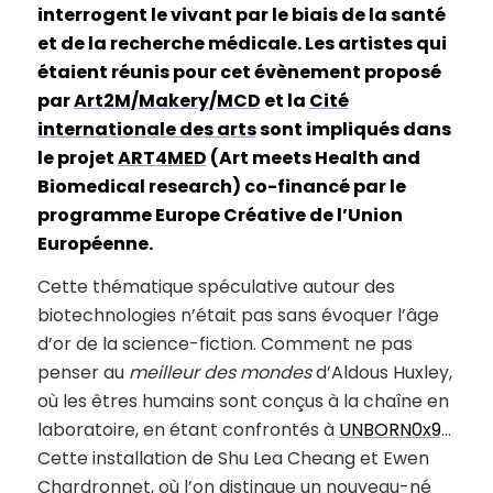
interrogent le vivant par le biais de la santé
et de la recherche médicale. Les artistes qui
étaient réunis pour cet évènement proposé
par
Art2M
/
Makery
/
MCD
et la
Cité
internationale des arts
sont impliqués dans
le projet
ART4MED
(Art meets Health and
Biomedical research) co-financé par le
programme Europe Créative de l’Union
Européenne.
Cette thématique spéculative autour des
biotechnologies n’était pas sans évoquer l’âge
d’or de la science-fiction. Comment ne pas
penser au
meilleur des mondes
d’Aldous Huxley,
où les êtres humains sont conçus à la chaîne en
laboratoire, en étant confrontés à
UNBORN0x9
…
Cette installation de Shu Lea Cheang et Ewen
Chardronnet, où l’on distingue un nouveau-né