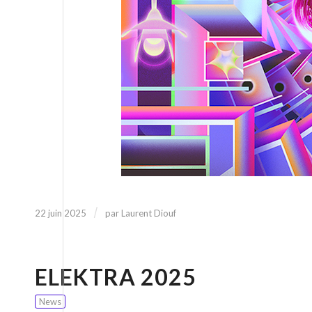
/
22 juin 2025
par
Laurent Diouf
ELEKTRA 2025
News