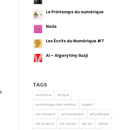
Le Printemps du numérique
Noûs
Les Écrits du Numérique #7
AI – Algorytmy Iluzji
TAGS
s
activisme
Afrique
archéologie des médias
argent
art immersif
art numérique
art politique
art science
art sonore
bio art
climat