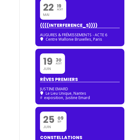
22
19
AOÛT
MAI
((((INTERFERENCE_S))))
AUGURES & FRÉMISSEMENTS - ACTE 6
Centre Wallonie Bruxelles, Paris
19
30
AOÛT
JUIN
RÊVES PREMIERS
JUSTINE EMARD
Le Lieu Unique, Nantes
#
exposition,
Justine Emard
25
09
SEP
JUIN
CONSTELLATIONS