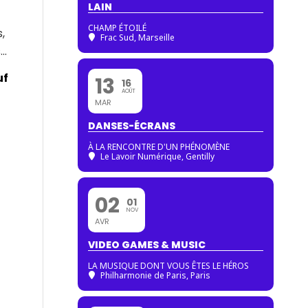
LAIN
CHAMP ÉTOILÉ
,
Frac Sud, Marseille
s…
uf
13
16
AOÛT
MAR
DANSES-ÉCRANS
À LA RENCONTRE D'UN PHÉNOMÈNE
Le Lavoir Numérique, Gentilly
02
01
NOV
AVR
VIDEO GAMES & MUSIC
LA MUSIQUE DONT VOUS ÊTES LE HÉROS
Philharmonie de Paris
, Paris