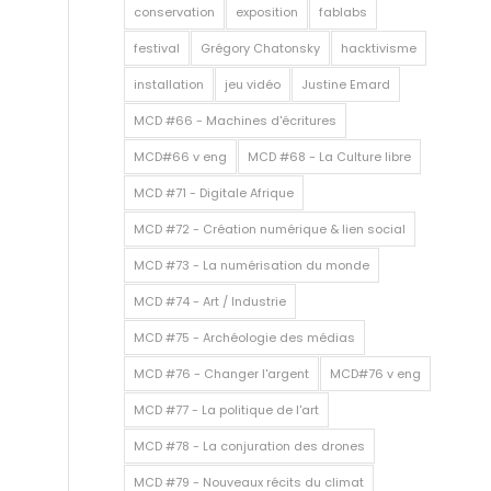
conservation
exposition
fablabs
festival
Grégory Chatonsky
hacktivisme
installation
jeu vidéo
Justine Emard
MCD #66 - Machines d'écritures
MCD#66 v eng
MCD #68 - La Culture libre
MCD #71 - Digitale Afrique
MCD #72 - Création numérique & lien social
MCD #73 - La numérisation du monde
MCD #74 - Art / Industrie
MCD #75 - Archéologie des médias
MCD #76 - Changer l'argent
MCD#76 v eng
MCD #77 - La politique de l'art
MCD #78 - La conjuration des drones
MCD #79 - Nouveaux récits du climat