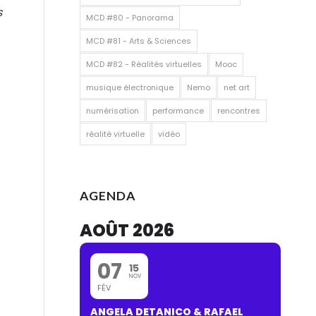
s
MCD #80 - Panorama
MCD #81 - Arts & Sciences
MCD #82 - Réalités virtuelles
Mooc
musique électronique
Nemo
net art
numérisation
performance
rencontres
réalité virtuelle
vidéo
AGENDA
AOÛT 2026
07
15
NOV
FÉV
ANGELA DETANICO & RAFAEL