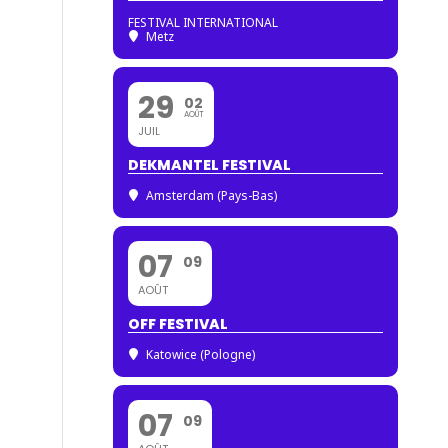
FESTIVAL INTERNATIONAL
Metz
29
02
AOÛT
JUIL
DEKMANTEL FESTIVAL
Amsterdam (Pays-Bas)
07
09
AOÛT
OFF FESTIVAL
Katowice (Pologne)
07
09