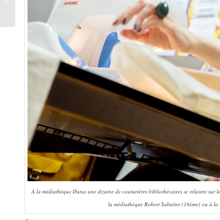
makers
À la médiathèque Duras une dizaine de couturières bibliothécaires se relaient sur le
la médiathèque Robert Sabatier (18ème) ou à la 