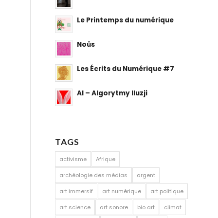
Le Printemps du numérique
Noûs
Les Écrits du Numérique #7
AI – Algorytmy Iluzji
TAGS
activisme
Afrique
archéologie des médias
argent
art immersif
art numérique
art politique
art science
art sonore
bio art
climat