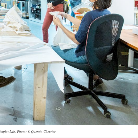
 SimplonLab. Photo: © Quentin Chevrier