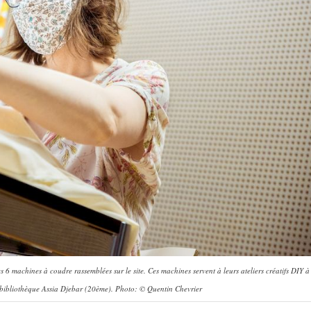
s 6 machines à coudre rassemblées sur le site. Ces machines servent à leurs ateliers créatifs DIY à
bibliothèque Assia Djebar (20ème). Photo: © Quentin Chevrier