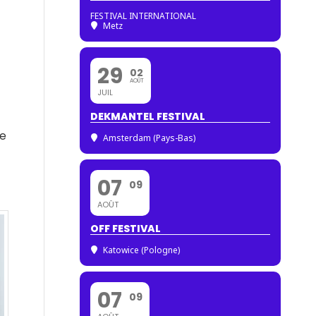
FESTIVAL INTERNATIONAL
Metz
29
02
AOÛT
JUIL
DEKMANTEL FESTIVAL
de
Amsterdam (Pays-Bas)
07
09
AOÛT
OFF FESTIVAL
Katowice (Pologne)
07
09