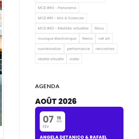
MCD #80 - Panorama
MCD #81 - Arts & Sciences
MCD #82 - Réalités virtuelles
Mooc
musique électronique
Nemo
net art
numérisation
performance
rencontres
réalité virtuelle
vidéo
AGENDA
AOÛT 2026
07
15
NOV
FÉV
ANGELA DETANICO & RAFAEL