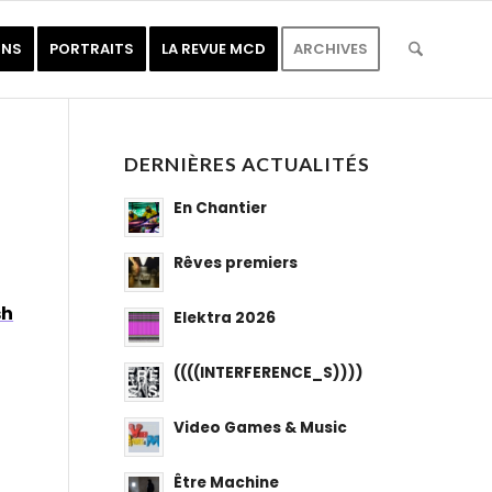
ONS
PORTRAITS
LA REVUE MCD
ARCHIVES
DERNIÈRES ACTUALITÉS
En Chantier
Rêves premiers
sh
Elektra 2026
((((INTERFERENCE_S))))
Video Games & Music
Être Machine