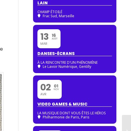
LAIN
CHAMP ÉTOILÉ
Frac Sud, Marseille
13
16
AOÛT
MAR
de
DANSES-ÉCRANS
À LA RENCONTRE D'UN PHÉNOMÈNE
Le Lavoir Numérique, Gentilly
02
01
NOV
AVR
VIDEO GAMES & MUSIC
LA MUSIQUE DONT VOUS ÊTES LE HÉROS
Philharmonie de Paris
, Paris