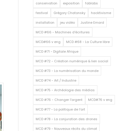
conservation
exposition
fablabs
festival
Grégory Chatonsky
hacktivisme
installation
jeu vidéo
Justine Emard
MCD #66 - Machines d'écritures
MCD#66 v eng
MCD #68 - La Culture libre
MCD #71 - Digitale Afrique
MCD #72 - Création numérique & lien social
MCD #73 - La numérisation du monde
MCD #74 - Art / Industrie
MCD #75 - Archéologie des médias
MCD #76 - Changer l'argent
MCD#76 v eng
MCD #77 - La politique de l'art
MCD #78 - La conjuration des drones
MCD #79 - Nouveaux récits du climat