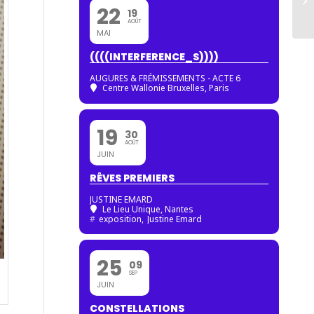
22
19
AOÛT
MAI
((((INTERFERENCE_S))))
AUGURES & FRÉMISSEMENTS - ACTE 6
Centre Wallonie Bruxelles, Paris
19
30
AOÛT
JUIN
RÊVES PREMIERS
JUSTINE EMARD
Le Lieu Unique, Nantes
#
exposition,
Justine Emard
25
09
SEP
JUIN
CONSTELLATIONS