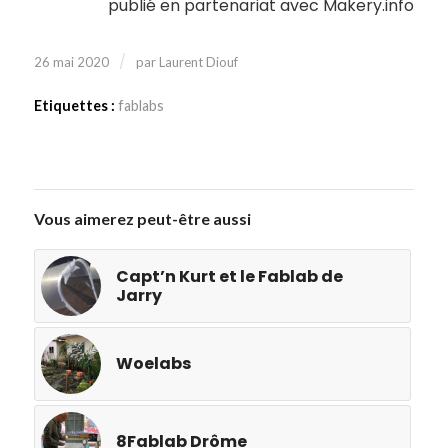
publié en partenariat avec Makery.info
/
26 mai 2020
par
Laurent Diouf
Etiquettes :
fablabs
Vous aimerez peut-être aussi
Capt’n Kurt et le Fablab de
Jarry
Woelabs
8Fablab Drôme