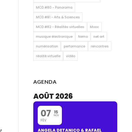
MCD #80 - Panorama
MCD #81 - Arts & Sciences
MCD #82 - Réalités virtuelles
Mooc
musique électronique
Nemo
net art
numérisation
performance
rencontres
réalité virtuelle
vidéo
AGENDA
AOÛT 2026
07
15
NOV
FÉV
ANGELA DETANICO & RAFAEL
t