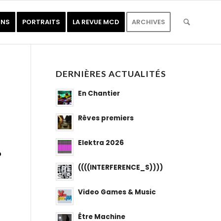
ONS
PORTRAITS
LA REVUE MCD
ARCHIVES
DERNIÈRES ACTUALITÉS
En Chantier
Rêves premiers
Elektra 2026
o
((((INTERFERENCE_S))))
Video Games & Music
Être Machine