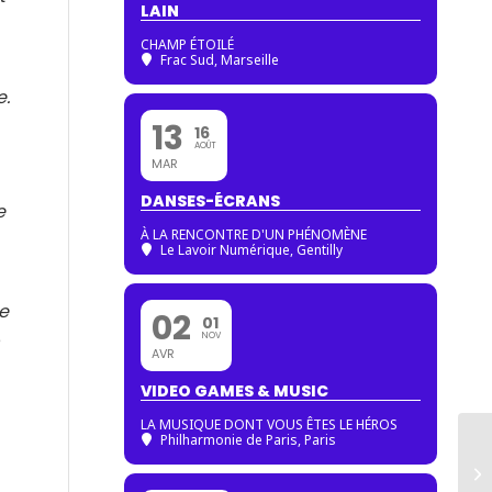
LAIN
CHAMP ÉTOILÉ
Frac Sud, Marseille
e.
13
16
AOÛT
MAR
DANSES-ÉCRANS
e
À LA RENCONTRE D'UN PHÉNOMÈNE
Le Lavoir Numérique, Gentilly
e
02
01
é
NOV
AVR
VIDEO GAMES & MUSIC
LA MUSIQUE DONT VOUS ÊTES LE HÉROS
Philharmonie de Paris
, Paris
J