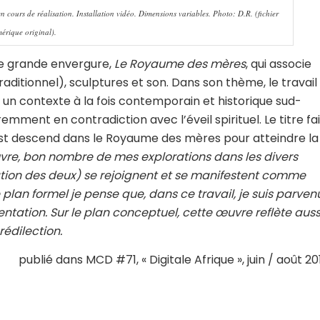
cours de réalisation. Installation vidéo. Dimensions variables. Photo: D.R. (fichier
érique original).
de grande envergure,
Le Royaume des mères
, qui associe
ditionnel), sculptures et son. Dans son thème, le travail
 un contexte à la fois contemporain et historique sud-
emment en contradiction avec l’éveil spirituel. Le titre fai
st descend dans le Royaume des mères pour atteindre la
vre, bon nombre de mes explorations dans les divers
ation des deux) se rejoignent et se manifestent comme
 plan formel
je pense que, dans ce travail, je suis parven
tation. Sur le plan conceptuel, cette œuvre reflète auss
édilection.
publié dans MCD #71, « Digitale Afrique », juin / août 20