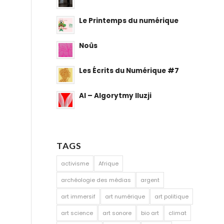
Le Printemps du numérique
Noûs
Les Écrits du Numérique #7
AI – Algorytmy Iluzji
TAGS
activisme
Afrique
archéologie des médias
argent
art immersif
art numérique
art politique
art science
art sonore
bio art
climat