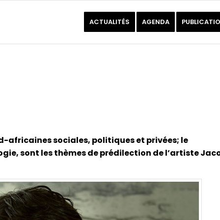
ACTUALITÉS
AGENDA
PUBLICATI
-africaines sociales, politiques et privées; le
ogie, sont les thèmes de prédilection de l’artiste Jac