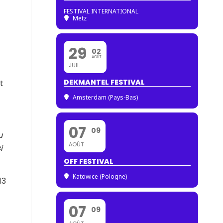
FESTIVAL INTERNATIONAL
Metz
29
02
AOÛT
JUIL
DEKMANTEL FESTIVAL
t
Amsterdam (Pays-Bas)
07
09
u
AOÛT
i
OFF FESTIVAL
Katowice (Pologne)
13
07
09