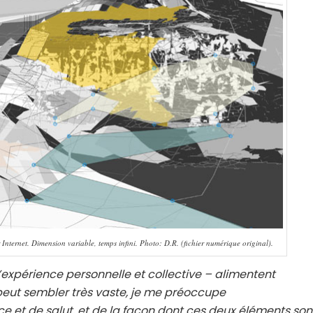
 Internet. Dimension variable, temps infini. Photo: D.R. (fichier numérique original).
d’expérience personnelle et collective – alimentent
peut sembler très vaste, je me préoccupe
 et de salut, et de la façon dont ces deux éléments son