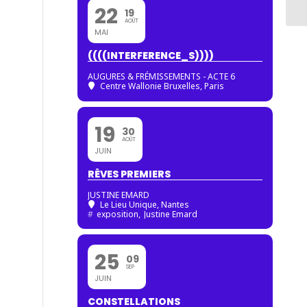
22
19
AOÛT
MAI
((((INTERFERENCE_S))))
AUGURES & FRÉMISSEMENTS - ACTE 6
Centre Wallonie Bruxelles, Paris
19
30
AOÛT
JUIN
RÊVES PREMIERS
JUSTINE EMARD
Le Lieu Unique, Nantes
#
exposition,
Justine Emard
25
09
SEP
JUIN
CONSTELLATIONS