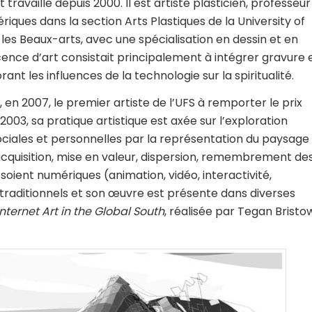
 travaille depuis 2000. Il est artiste plasticien, professeur
ques dans la section Arts Plastiques de la University of
 les Beaux-arts, avec une spécialisation en dessin et en
icence d’art consistait principalement à intégrer gravure 
rant les influences de la technologie sur la spiritualité.
en 2007, le premier artiste de l’UFS à remporter le prix
003, sa pratique artistique est axée sur l’exploration
ociales et personnelles par la représentation du paysage
’acquisition, mise en valeur, dispersion, remembrement de
soient numériques (animation, vidéo, interactivité,
ts traditionnels et son œuvre est présente dans diverses
Internet Art in the Global South
, réalisée par Tegan Bristo