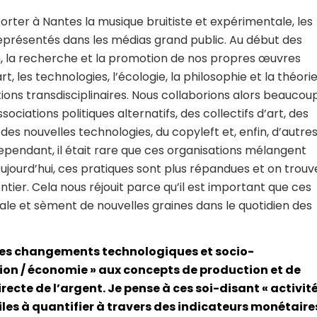
porter à Nantes la musique bruitiste et expérimentale, les
eprésentés dans les médias grand public. Au début des
n, la recherche et la promotion de nos propres œuvres
 les technologies, l’écologie, la philosophie et la théorie
ons transdisciplinaires. Nous collaborions alors beaucou
ociations politiques alternatifs, des collectifs d’art, des
, des nouvelles technologies, du copyleft et, enfin, d’autre
Cependant, il était rare que ces organisations mélangent
jourd’hui, ces pratiques sont plus répandues et on trouv
ier. Cela nous réjouit parce qu’il est important que ces
ale et sèment de nouvelles graines dans le quotidien des
r les changements technologiques et socio-
on / économie » aux concepts de production et de
ecte de l’argent. Je pense à ces soi-disant « activit
les à quantifier à travers des indicateurs monétaire