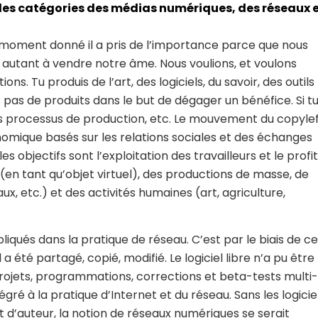
 les catégories des médias numériques, des réseaux 
 un moment donné il a pris de l’importance parce que nous
r autant à vendre notre âme. Nous voulions, et voulons
s. Tu produis de l’art, des logiciels, du savoir, des outils
as de produits dans le but de dégager un bénéfice. Si t
des processus de production, etc. Le mouvement du copyle
ique basés sur les relations sociales et des échanges
s objectifs sont l’exploitation des travailleurs et le profit
 (en tant qu’objet virtuel), des productions de masse, de
x, etc.) et des activités humaines (art, agriculture,
pliqués dans la pratique de réseau. C’est par le biais de c
 a été partagé, copié, modifié. Le logiciel libre n’a pu être
 projets, programmations, corrections et beta-tests multi-
ntégré à la pratique d’Internet et du réseau. Sans les logicie
it d’auteur, la notion de réseaux numériques se serait