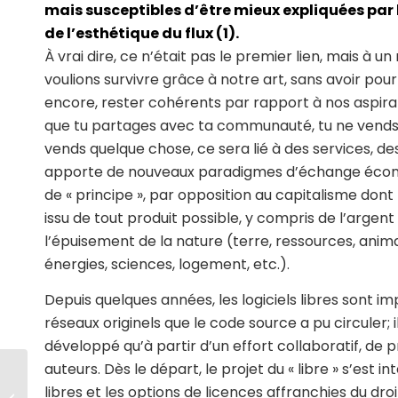
mais susceptibles d’être mieux expliquées par
de l’esthétique du flux (1).
À vrai dire, ce n’était pas le premier lien, mais à
voulions survivre grâce à notre art, sans avoir pou
encore, rester cohérents par rapport à nos aspiration
que tu partages avec ta communauté, tu ne vends p
vends quelque chose, ce sera lié à des services, 
apporte de nouveaux paradigmes d’échange économ
de « principe », par opposition au capitalisme dont le
issu de tout produit possible, y compris de l’argent
l’épuisement de la nature (terre, ressources, animau
énergies, sciences, logement, etc.).
Depuis quelques années, les logiciels libres sont im
réseaux originels que le code source a pu circuler; il
développé qu’à partir d’un effort collaboratif, de
auteurs. Dès le départ, le projet du « libre » s’est i
libres et les options de licences affranchies du dro
Daniel Dendra