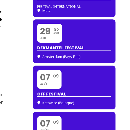
FESTIVAL INTERNATIONAL
Metz
r
e
-
29
02
AOÛT
JUIL
u
DEKMANTEL FESTIVAL
Amsterdam (Pays-Bas)
07
09
AOÛT
OFF FESTIVAL
ux
er
Katowice (Pologne)
07
09