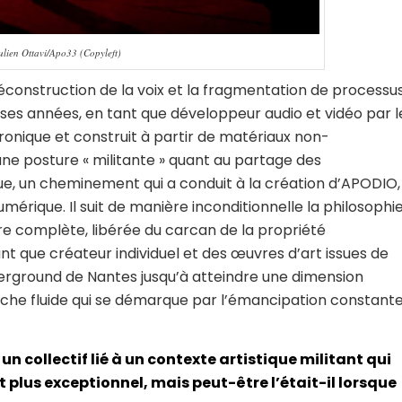
Julien Ottavi/Apo33 (Copyleft)
déconstruction de la voix et la fragmentation de processu
s années, en tant que développeur audio et vidéo par l
ectronique et construit à partir de matériaux non-
ne posture « militante » quant au partage des
, un cheminement qui a conduit à la création d’APODIO,
mérique. Il suit de manière inconditionnelle la philosophi
e complète, libérée du carcan de la propriété
tant que créateur individuel et des œuvres d’art issues de
nderground de Nantes jusqu’à atteindre une dimension
oche fluide qui se démarque par l’émancipation constant
n collectif lié à un contexte artistique militant qui
 plus exceptionnel, mais peut-être l’était-il lorsque