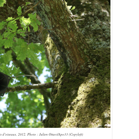
nts d’oiseaux, 2012. Photo : Julien Ottavi/Apo33 (Copyleft)