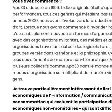
vous avez commencé ?
Apo33 a débuté en 1996. L’idée originale était d’ap
performances, tous ces genres qui n’étaient pas r
années 2000, nous avons évolué vers la productio
d’art. Lorsque nous avons commencé à hybrider l’art,
c’était absolument nouveau en termes d’organisati
avec des organisations militantes, des médias et ass
organisations travaillant autour des logiciels libres
groupes versés dans la théorie et la philosophie. 
tous ces éléments de manière non-hiérarchique. Au
plusieurs collectifs comme Apo33 dans le monde ent
modes d’organisation se multiplient de manière vir
gens.
Je trouve particulièrement intéressant de lie
économiques de l’ »information / communicati
consommation qui excluent la participation dir
économiques non-monétaires » qui sont diffici