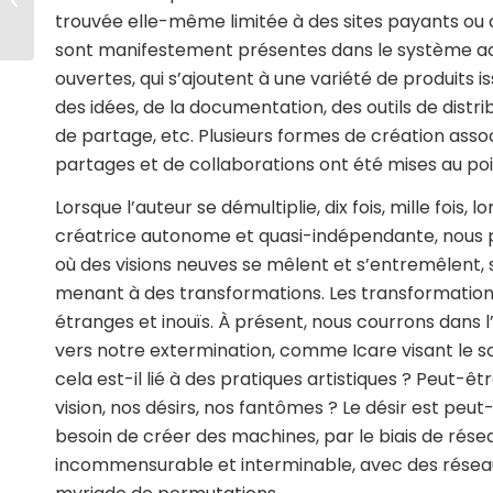
trouvée elle-même limitée à des sites payants ou c
sont manifestement présentes dans le système actue
ouvertes, qui s’ajoutent à une variété de produits iss
des idées, de la documentation, des outils de dist
de partage, etc. Plusieurs formes de création ass
partages et de collaborations ont été mises au poin
Lorsque l’auteur se démultiplie, dix fois, mille fois
créatrice autonome et quasi-indépendante, nous p
où des visions neuves se mêlent et s’entremêlent,
menant à des transformations. Les transformati
étranges et inouïs. À présent, nous courrons dans 
vers notre extermination, comme Icare visant le sole
cela est-il lié à des pratiques artistiques ? Peut-
vision, nos désirs, nos fantômes ? Le désir est peu
besoin de créer des machines, par le biais de rése
incommensurable et interminable, avec des résea