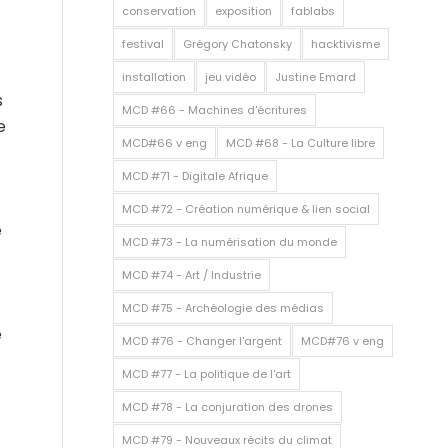
conservation
exposition
fablabs
festival
Grégory Chatonsky
hacktivisme
installation
jeu vidéo
Justine Emard
s
MCD #66 - Machines d'écritures
e
MCD#66 v eng
MCD #68 - La Culture libre
MCD #71 - Digitale Afrique
MCD #72 - Création numérique & lien social
e
MCD #73 - La numérisation du monde
MCD #74 - Art / Industrie
MCD #75 - Archéologie des médias
e
MCD #76 - Changer l'argent
MCD#76 v eng
MCD #77 - La politique de l'art
MCD #78 - La conjuration des drones
MCD #79 - Nouveaux récits du climat