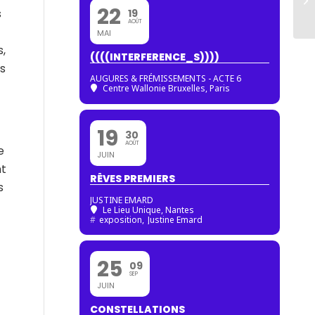
22
s
19
AOÛT
MAI
s,
((((INTERFERENCE_S))))
es
AUGURES & FRÉMISSEMENTS - ACTE 6
Centre Wallonie Bruxelles, Paris
19
30
AOÛT
e
JUIN
nt
RÊVES PREMIERS
s
JUSTINE EMARD
Le Lieu Unique, Nantes
#
exposition,
Justine Emard
25
09
SEP
JUIN
CONSTELLATIONS