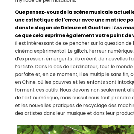
myriade de permutations.
Que pensez-vous de la scène musicale actuelle 
une esthétique de l’erreur avec une matrice po
dans le slogan de Deleuze et Guattari :
Les mac
ce que cela exprime également votre point de v
Il est intéressant de se pencher sur la question de 
cinéma expérimental. Le glitch, l’erreur numérique,
d’expression émergents : ils créent de nouvelles f
l’artiste. Dans le cas de l’ordinateur, tout le monde
parfaite et, en ce moment, il se multiplie sans fin,
en Chine, où les pauvres et les enfants sont into
forment ces outils. Nous devons non seulement alle
de l’art numérique, mais aussi il nous faut prendr
et les nouvelles pratiques de recyclage des machine
des artistes dans leur musique et dans leur product