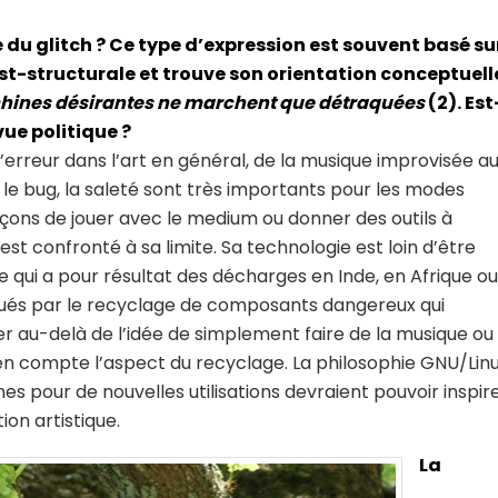
du glitch ? Ce type d’expression est souvent basé su
st-structurale et trouve son orientation conceptuell
hines désirantes ne marchent que détraquées
(2). Est
ue politique ?
l’erreur dans l’art en général, de la musique improvisée a
 le bug, la saleté sont très importants pour les modes
açons de jouer avec le medium ou donner des outils à
 est confronté à sa limite. Sa technologie est loin d’être
 ce qui a pour résultat des décharges en Inde, en Afrique ou
xiqués par le recyclage de composants dangereux qui
r au-delà de l’idée de simplement faire de la musique ou
e en compte l’aspect du recyclage. La philosophie GNU/Lin
s pour de nouvelles utilisations devraient pouvoir inspir
ion artistique.
La