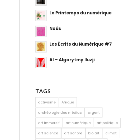
Le Printemps du numérique
Noûs
Les Écrits du Numérique #7
AI – Algorytmy Iluzji
TAGS
activisme
Afrique
archéologie des médias
argent
art immersif
art numérique
art politique
art science
art sonore
bio art
climat