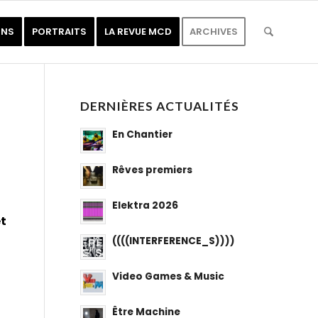
ONS
PORTRAITS
LA REVUE MCD
ARCHIVES
DERNIÈRES ACTUALITÉS
En Chantier
Rêves premiers
Elektra 2026
et
((((INTERFERENCE_S))))
Video Games & Music
Être Machine