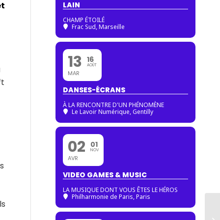
LAIN
et
CHAMP ÉTOILÉ
Frac Sud, Marseille
13
16
AOÛT
u
MAR
ft
DANSES-ÉCRANS
À LA RENCONTRE D'UN PHÉNOMÈNE
Le Lavoir Numérique, Gentilly
02
01
NOV
AVR
es
VIDEO GAMES & MUSIC
LA MUSIQUE DONT VOUS ÊTES LE HÉROS
Philharmonie de Paris
, Paris
ls
Ma