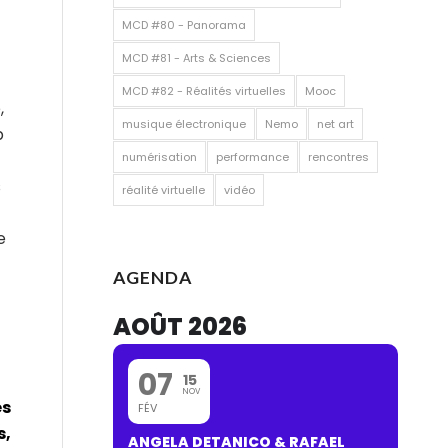
MCD #80 - Panorama
MCD #81 - Arts & Sciences
MCD #82 - Réalités virtuelles
Mooc
,
musique électronique
Nemo
net art
p
numérisation
performance
rencontres
s
réalité virtuelle
vidéo
e
AGENDA
AOÛT 2026
07
15
NOV
és
FÉV
s,
ANGELA DETANICO & RAFAEL