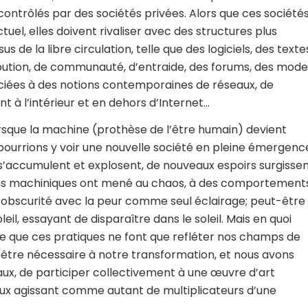
ontrôlés par des sociétés privées. Alors que ces société
l, elles doivent rivaliser avec des structures plus
us de la libre circulation, telle que des logiciels, des texte
ribution, de communauté, d’entraide, des forums, des mod
ociées à des notions contemporaines de réseaux, de
t à l’intérieur et en dehors d’Internet…
, lorsque la machine (prothèse de l’être humain) devient
ourrions y voir une nouvelle société en pleine émergenc
 s’accumulent et explosent, de nouveaux espoirs surgisse
ons machiniques ont mené au chaos, à des comportement
l’obscurité avec la peur comme seul éclairage; peut-être
il, essayant de disparaître dans le soleil. Mais en quoi
être que ces pratiques ne font que refléter nos champs de
t-être nécessaire à notre transformation, et nous avons
aux, de participer collectivement à une œuvre d’art
ux agissant comme autant de multiplicateurs d’une