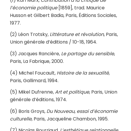
(1) Karl Marx,
Contribution à la critique de
l’économie politique
[1859], trad. Maurice
Husson et Gilbert Badia, Paris, Éditions Sociales,
1977.
(2) Léon Trotsky,
Littérature et révolution
, Paris,
Union générale d’éditions / 10-18, 1964.
(3) Jacques Rancière,
Le partage du sensible
,
Paris, La Fabrique, 2000.
(4) Michel Foucault,
Histoire de la sexualité
,
Paris, Gallimard, 1994.
(5) Mikel Dufrenne,
Art et politique
, Paris, Union
générale d’éditions, 1974.
(6) Boris Groys,
Du Nouveau, essai d’économie
culturelle
, Paris, Jacqueline Chambon, 1995.
(7) Nicolas Bourriaud,
L’esthétique relationnelle
,