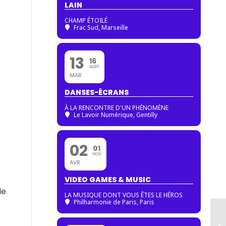
LAIN
CHAMP ÉTOILÉ
Frac Sud, Marseille
13
16
AOÛT
MAR
DANSES-ÉCRANS
À LA RENCONTRE D'UN PHÉNOMÈNE
Le Lavoir Numérique, Gentilly
02
01
NOV
AVR
VIDEO GAMES & MUSIC
de
LA MUSIQUE DONT VOUS ÊTES LE HÉROS
Philharmonie de Paris
, Paris
Pa