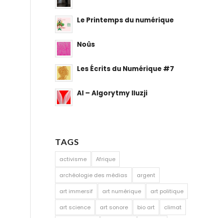
Le Printemps du numérique
Noûs
Les Écrits du Numérique #7
AI – Algorytmy Iluzji
TAGS
activisme
Afrique
archéologie des médias
argent
art immersif
art numérique
art politique
art science
art sonore
bio art
climat