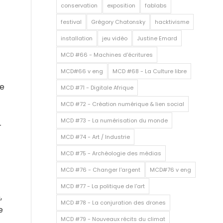
conservation
exposition
fablabs
festival
Grégory Chatonsky
hacktivisme
installation
jeu vidéo
Justine Emard
MCD #66 - Machines d'écritures
MCD#66 v eng
MCD #68 - La Culture libre
re
MCD #71 - Digitale Afrique
MCD #72 - Création numérique & lien social
MCD #73 - La numérisation du monde
-
MCD #74 - Art / Industrie
MCD #75 - Archéologie des médias
MCD #76 - Changer l'argent
MCD#76 v eng
MCD #77 - La politique de l'art
,
MCD #78 - La conjuration des drones
e
MCD #79 - Nouveaux récits du climat