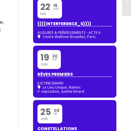
22
19
AOÛT
MAI
e,
((((INTERFERENCE_S))))
t
AUGURES & FRÉMISSEMENTS - ACTE 6
Centre Wallonie Bruxelles, Paris
19
30
AOÛT
JUIN
RÊVES PREMIERS
JUSTINE EMARD
Le Lieu Unique, Nantes
#
exposition,
Justine Emard
25
09
SEP
JUIN
CONSTELLATIONS