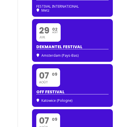
FESTIVAL INTERNATIONAL
Metz
29
02
AOÛT
JUIL
DEKMANTEL FESTIVAL
Amsterdam (Pays-Bas)
07
09
AOÛT
OFF FESTIVAL
Katowice (Pologne)
07
09