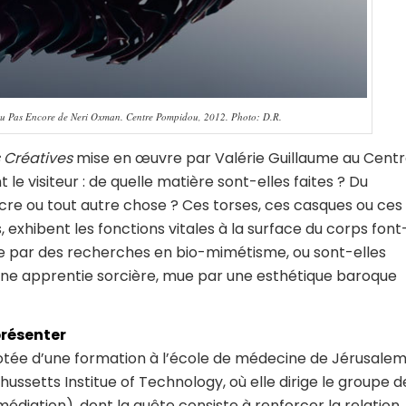
 du Pas Encore de Neri Oxman. Centre Pompidou, 2012. Photo: D.R.
s Créatives
mise en œuvre par Valérie Guillaume au Cent
le visiteur : de quelle matière sont-elles faites ? Du
’encre ou tout autre chose ? Ces torses, ces casques ou ces
 exhibent les fonctions vitales à la surface du corps font
rée par des recherches en bio-mimétisme, ou sont-elles
 une apprentie sorcière, mue par une esthétique baroque
présenter
otée d’une formation à l’école de médecine de Jérusalem
ssetts Institue of Technology, où elle dirige le groupe d
iation), dont la quête consiste à renforcer la relation