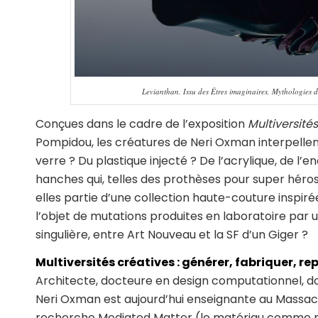
Levianthan. Issu des Êtres imaginaires, Mythologies
Conçues dans le cadre de l’exposition
Multiversité
Pompidou, les créatures de Neri Oxman interpellent 
verre ? Du plastique injecté ? De l’acrylique, de l
hanches qui, telles des prothèses pour super héros,
elles partie d’une collection haute-couture inspi
l’objet de mutations produites en laboratoire par
singulière, entre Art Nouveau et la SF d’un Giger ?
Multiversités créatives : générer, fabriquer, re
Architecte, docteure en design computationnel, d
Neri Oxman est aujourd’hui enseignante au Massachu
recherche Mediated Matter (le matériau comme méd