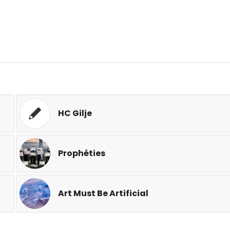
HC Gilje
Prophéties
Art Must Be Artificial