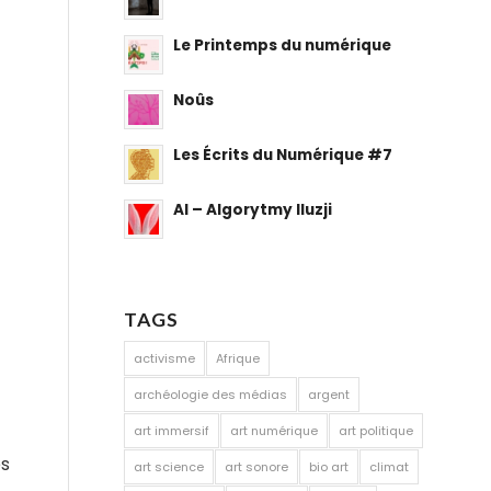
Le Printemps du numérique
Noûs
Les Écrits du Numérique #7
AI – Algorytmy Iluzji
TAGS
activisme
Afrique
archéologie des médias
argent
art immersif
art numérique
art politique
es
art science
art sonore
bio art
climat