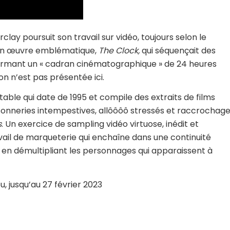
clay poursuit son travail sur vidéo, toujours selon le
. Son œuvre emblématique,
The Clock,
qui séquençait des
, formant un « cadran cinématographique » de 24 heures
ion n’est pas présentée ici.
able qui date de 1995 et compile des extraits de films
sonneries intempestives, allôôôô stressés et raccrochag
s
. Un exercice de sampling vidéo virtuose, inédit et
vail de marqueterie qui enchaîne dans une continuité
s en démultipliant les personnages qui apparaissent à
, jusqu’au 27 février 2023