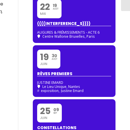
ue
22
19
AOÛT
,
MAI
((((INTERFERENCE_S))))
AUGURES & FRÉMISSEMENTS - ACTE 6
Centre Wallonie Bruxelles, Paris
19
30
AOÛT
JUIN
RÊVES PREMIERS
JUSTINE EMARD
Le Lieu Unique, Nantes
#
exposition,
Justine Emard
25
09
SEP
JUIN
CONSTELLATIONS