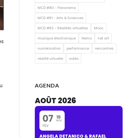
MCD #80 - Panorama
MCD #81 - Arts & Sciences
MCD #82 - Réalités virtuelles
Mooc
musique électronique
Nemo
net art
es
numérisation
performance
rencontres
réalité virtuelle
vidéo
ou
AGENDA
AOÛT 2026
07
15
NOV
FÉV
ANGELA DETANICO & RAFAEL