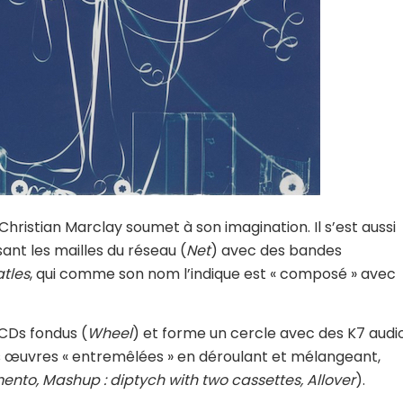
 Christian Marclay soumet à son imagination. Il s’est aussi
nt les mailles du réseau (
Net
) avec des bandes
tles
, qui comme son nom l’indique est « composé » avec
 CDs fondus (
Wheel
) et forme un cercle avec des K7 audi
es œuvres « entremêlées » en déroulant et mélangeant,
nto, Mashup : diptych with two cassettes, Allover
).