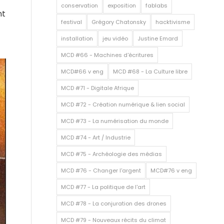
conservation
exposition
fablabs
nt
festival
Grégory Chatonsky
hacktivisme
installation
jeu vidéo
Justine Emard
MCD #66 - Machines d'écritures
MCD#66 v eng
MCD #68 - La Culture libre
MCD #71 - Digitale Afrique
MCD #72 - Création numérique & lien social
MCD #73 - La numérisation du monde
MCD #74 - Art / Industrie
MCD #75 - Archéologie des médias
MCD #76 - Changer l'argent
MCD#76 v eng
MCD #77 - La politique de l'art
MCD #78 - La conjuration des drones
MCD #79 - Nouveaux récits du climat