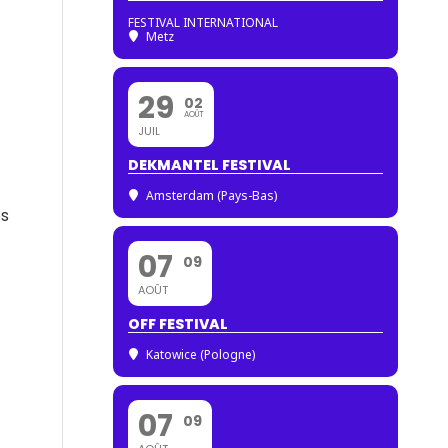
FESTIVAL INTERNATIONAL
Metz
29
02
AOÛT
JUIL
DEKMANTEL FESTIVAL
Amsterdam (Pays-Bas)
es
07
09
AOÛT
OFF FESTIVAL
Katowice (Pologne)
07
09