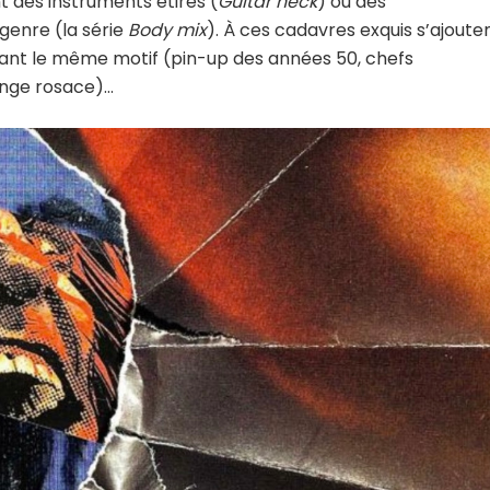
des instruments étirés (
Guitar neck
) ou des
genre (la série
Body mix
). À ces cadavres exquis s’ajoute
tant le même motif (pin-up des années 50, chefs
ange rosace)…