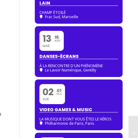
LAIN
CHAMP ÉTOILÉ
Frac Sud, Marseille
13
16
AOÛT
MAR
DANSES-ÉCRANS
À LA RENCONTRE D'UN PHÉNOMÈNE
Le Lavoir Numérique, Gentilly
02
01
NOV
AVR
VIDEO GAMES & MUSIC
o
LA MUSIQUE DONT VOUS ÊTES LE HÉROS
Philharmonie de Paris
, Paris