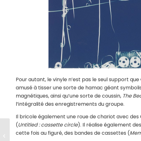
Pour autant, le vinyle n’est pas le seul support que
amusé à tisser une sorte de hamac géant symbolisa
magnétiques, ainsi qu’une sorte de coussin,
The Bea
l’intégralité des enregistrements du groupe.
Il bricole également une roue de chariot avec des
(
Untitled : cassette circle
). Il réalise également d
cette fois au figuré, des bandes de cassettes (
Meme
art & science-fiction