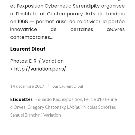
et l’exposition Cybernetic Serendipity organisée
à l’Institute of Contemporary Arts de Londres
en 1968 — permet aussi de relativiser la portée
innovatrice de certaines œuvres
contemporaines…
Laurent Diouf
Photos: D.R. / Variation
>
http://variation.paris/
/
14 décembre 2017
par
Laurent Diouf
Etiquettes :
Eduardo Kac
,
exposition
,
Félicie d'Estienne
d'Orves
,
Grégory Chatonsky
,
LAb[au]
,
Nicolas Schöffer
,
Samuel Bianchini
,
Variation