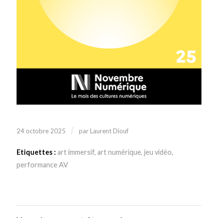
/
24 octobre 2025
par
Laurent Diouf
Etiquettes :
art immersif
,
art numérique
,
jeu vidéo
,
performance AV