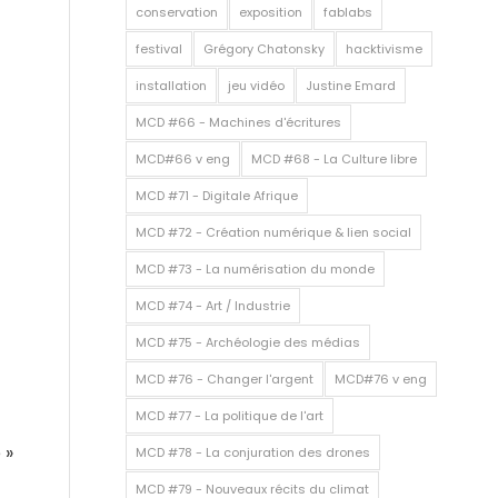
conservation
exposition
fablabs
festival
Grégory Chatonsky
hacktivisme
installation
jeu vidéo
Justine Emard
MCD #66 - Machines d'écritures
MCD#66 v eng
MCD #68 - La Culture libre
MCD #71 - Digitale Afrique
MCD #72 - Création numérique & lien social
MCD #73 - La numérisation du monde
MCD #74 - Art / Industrie
MCD #75 - Archéologie des médias
MCD #76 - Changer l'argent
MCD#76 v eng
MCD #77 - La politique de l'art
 »
MCD #78 - La conjuration des drones
MCD #79 - Nouveaux récits du climat