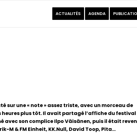
ACTUALITÉS
AGENDA
PUBLICATI
té sur une « note » assez triste, avec un morceau de
ures plus tôt. Il avait partagé l’affiche du festival
é avec son complice Ilpo Väisänen, puis il était reve
ik-M & FM Einheit, KK.Null, David Toop, Pita…