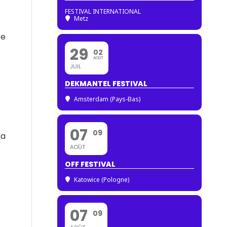
FESTIVAL INTERNATIONAL
Metz
re
29
02
AOÛT
JUIL
DEKMANTEL FESTIVAL
Amsterdam (Pays-Bas)
07
09
 a
AOÛT
OFF FESTIVAL
Katowice (Pologne)
07
09