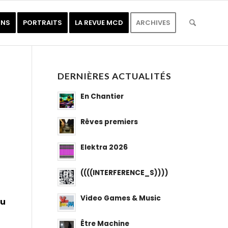
ONS
PORTRAITS
LA REVUE MCD
ARCHIVES
DERNIÈRES ACTUALITÉS
En Chantier
Rêves premiers
Elektra 2026
((((INTERFERENCE_S))))
Video Games & Music
nu
Être Machine