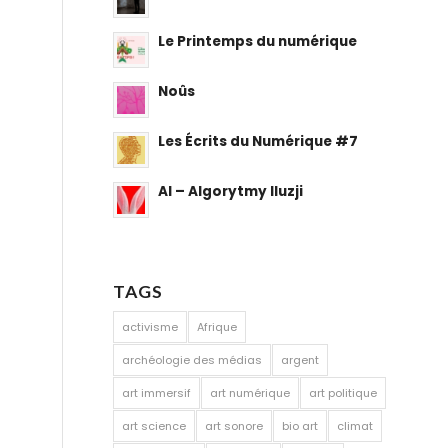
Le Printemps du numérique
Noûs
Les Écrits du Numérique #7
AI – Algorytmy Iluzji
TAGS
activisme
Afrique
archéologie des médias
argent
art immersif
art numérique
art politique
art science
art sonore
bio art
climat