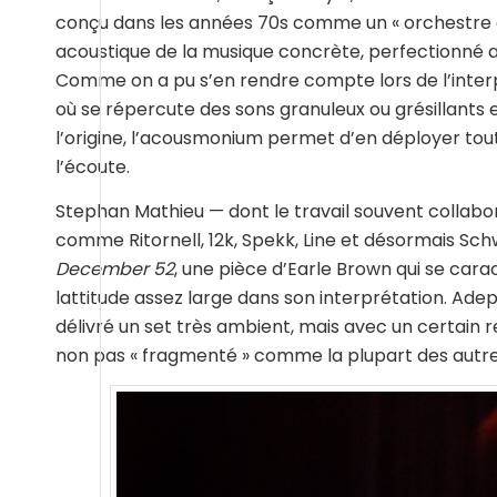
conçu dans les années 70s comme un « orchestre d
acoustique de la musique concrète, perfectionné au
Comme on a pu s’en rendre compte lors de l’inter
où se répercute des sons granuleux ou grésillants
l’origine, l’acousmonium permet d’en déployer toute
l’écoute.
Stephan Mathieu — dont le travail souvent collabor
comme Ritornell, 12k, Spekk, Line et désormais Sch
December 52
, une pièce d’Earle Brown qui se car
lattitude assez large dans son interprétation. Adept
délivré un set très ambient, mais avec un certain re
non pas « fragmenté » comme la plupart des autr