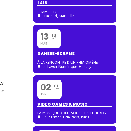
LAIN
CHAMP ÉTOILÉ
Frac Sud, Marseille
13
16
AOÛT
MAR
DANSES-ÉCRANS
À LA RENCONTRE D'UN PHÉNOMÈNE
Le Lavoir Numérique, Gentilly
ts
02
01
 »
NOV
AVR
VIDEO GAMES & MUSIC
t
LA MUSIQUE DONT VOUS ÊTES LE HÉROS
Philharmonie de Paris
, Paris