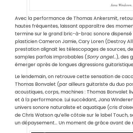
Jana Winderen. 
Avec la performance de Thomas Ankersmit, retour 
hautes fréquentes, laissant apparaître des moment
termine sur le grand bric-à-brac sonore dispensé 
plasticien Cameron Jamie, Cary Loren (Destroy All M
prestation alignait les télescopages de sources, d
samples parfois improbables (
Sorry angel
…), des 
émerger après de longues digressions guitaristiqu
Le lendemain, on retrouve cette sensation de caco
Thomas Bonvalet (par ailleurs guitariste du duo po
acoustiques, corps, machines : Thomas Bonvalet li
et à la performance. Lui succèdant, Jana Windere
univers sonore naturaliste et aquatique (cris d’oise
de Chris Watson qu’elle côtoie sur le label Touch,
un dépaysement… Un moment de grâce avant de re