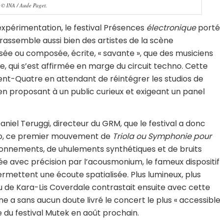
 © INA / Aude Paget.
xpérimentation, le festival Présences
électronique
porté
assemble aussi bien des artistes de la scène
ée ou composée, écrite, « savante », que des musiciens
lle, qui s’est affirmée en marge du circuit techno. Cette
Cent-Quatre en attendant de réintégrer les studios de
en proposant à un public curieux et exigeant un panel
niel Teruggi, directeur du GRM, que le festival a donc
io, ce premier mouvement de
Triola ou Symphonie pour
nnements, de uhulements synthétiques et de bruits
uée avec précision par l’acousmonium, le fameux dispositif
ettent une écoute spatialisée. Plus lumineux, plus
 de Kara-Lis Coverdale contrastait ensuite avec cette
 a sans aucun doute livré le concert le plus « accessible
 du festival Mutek en août prochain.