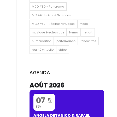
MCD #80 - Panorama
MCD #81 - Arts & Sciences
MCD #82 - Réalités virtuelles
Mooc
musique électronique
Nemo
net art
numérisation
performance
rencontres
réalité virtuelle
vidéo
AGENDA
AOÛT 2026
07
15
NOV
FÉV
ANGELA DETANICO & RAFAEL