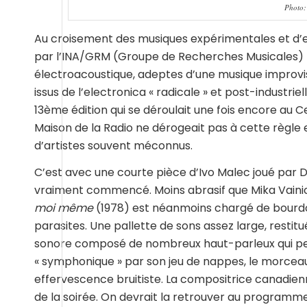
Photo:
Au croisement des musiques expérimentales et d’e
par l’INA/GRM (Groupe de Recherches Musicales) r
électroacoustique, adeptes d’une musique improvis
issus de l’electronica « radicale » et post-industrie
13ème édition qui se déroulait une fois encore au 
Maison de la Radio ne dérogeait pas à cette règle 
d’artistes souvent méconnus.
C’est avec une courte pièce d’Ivo Malec joué par Da
vraiment commencé. Moins abrasif que Mika Vain
moi même
(1978) est néanmoins chargé de bourdo
parasites. Une pallette de sons assez large, restit
sonore composé de nombreux haut-parleux qui perm
« symphonique » par son jeu de nappes, le morceau
effervescence bruitiste. La compositrice canadienne
de la soirée. On devrait la retrouver au programme