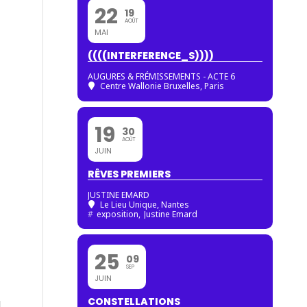
22
19
AOÛT
MAI
((((INTERFERENCE_S))))
AUGURES & FRÉMISSEMENTS - ACTE 6
Centre Wallonie Bruxelles, Paris
19
30
AOÛT
JUIN
RÊVES PREMIERS
JUSTINE EMARD
Le Lieu Unique, Nantes
#
exposition,
Justine Emard
25
09
SEP
JUIN
CONSTELLATIONS
a