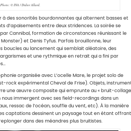
Photo: © INA / Didier Allard.
à des sonorités bourdonnantes qui alternent basses et
s d’apaisements entre deux stridences. La soirée se
par Cannibal, formation de circonstances réunissant le
onster) et Denis Tyfus. Parfois brouillonne, leur
es boucles au lancement qui semblait aléatoire, des
gargarismes et une rythmique en retrait qui a fini par
es…
phonie organisée avec L’ocelle Mare, le projet solo de
st-rock expérimental Cheval de Frise). Objets, instrumen
vre une œuvre composite qui emprunte au « bruit-collage
n nous immergent avec ses field-recordings dans un
aux, ressac de l’océan, souffle du vent, etc). À la manière
 ses captations dessinent un paysage tout en étant offran
plonger dans des méandres plus bruitistes.