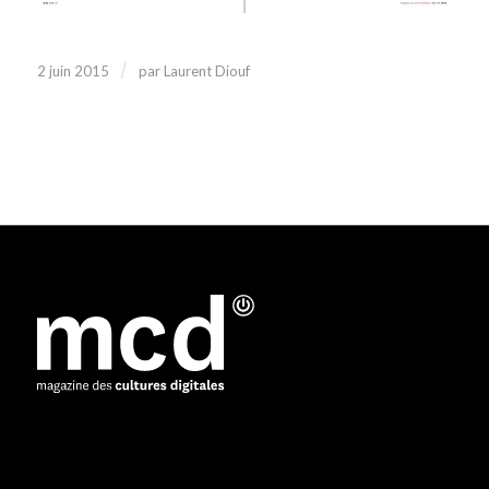
/
2 juin 2015
par
Laurent Diouf