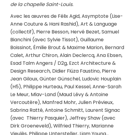
de la chapelle Saint-Louis.
Avec les œuvres de Félix Agid, Asymptote (Lise-
Anne Couture & Hani Rashid), Art & Language
(collectif), Pierre Besson, Hervé Bezet, Samuel
Bianchini (avec Sylvie Tissot), Guillaume
Boissinot, Émilie Brout & Maxime Marion, Bernard
Calet, Arthur Chiron, Alain Declercq, Ana Ebsen,
Esad Talm Angers / D2g, Ezct Architecture &
Design Research, Didier Fiúza Faustino, Pierre
Jean Giloux, Günter Günschel, Ludovic Houplain
(H5), Philippe Hurteau, Paul Kessel, Anne-Sarah
Le Meur, Mlav-Land (Maud Lévy & Antoine
Vercoutère), Manfred Mohr, Julien Prévieux,
Sabrina Ratté, Antoine Schmitt, Laurent Signac
(avec Thierry Pasquier), Jeffrey Shaw (avec
Dirk Groeneveld), Wilfried Thierry, Marianne
Vieulès, Philippe Untersteller, Liam Young…