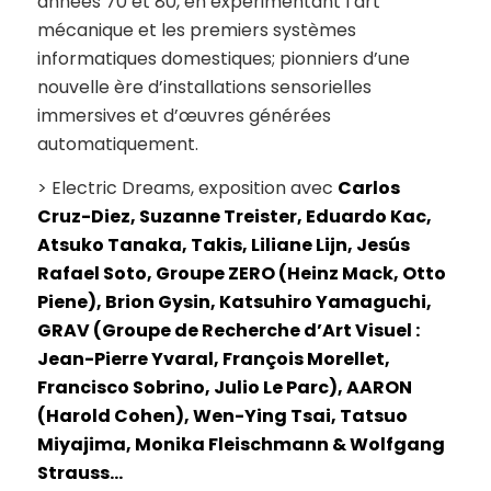
années 70 et 80, en expérimentant l’art
mécanique et les premiers systèmes
informatiques domestiques; pionniers d’une
nouvelle ère d’installations sensorielles
immersives et d’œuvres générées
automatiquement.
> Electric Dreams, exposition avec
Carlos
Cruz-Diez, Suzanne Treister, Eduardo Kac,
Atsuko Tanaka, Takis, Liliane Lijn, Jesús
Rafael Soto, Groupe ZERO (Heinz Mack, Otto
Piene), Brion Gysin, Katsuhiro Yamaguchi,
GRAV (Groupe de Recherche d’Art Visuel :
Jean-Pierre Yvaral, François Morellet,
Francisco Sobrino, Julio Le Parc), AARON
(Harold Cohen), Wen-Ying Tsai, Tatsuo
Miyajima, Monika Fleischmann & Wolfgang
Strauss…