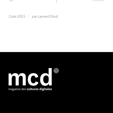
/
2 juin 2015
par
Laurent Diouf