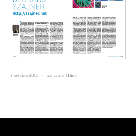
/
9 octobre 2013
par
Laurent Diouf