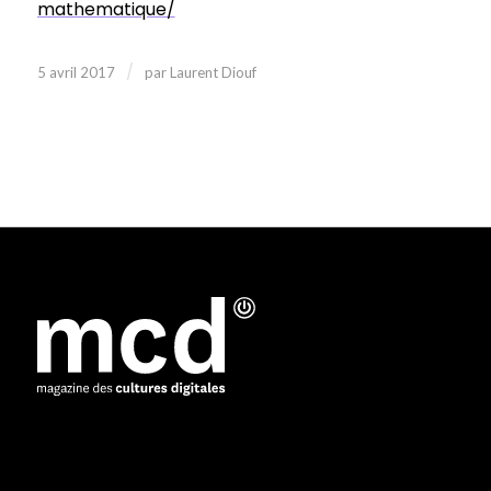
mathematique/
/
5 avril 2017
par
Laurent Diouf