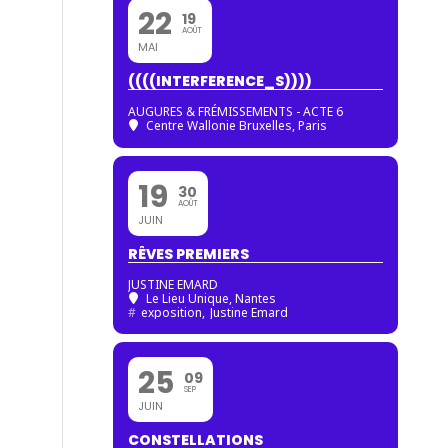
22
19
AOÛT
MAI
((((INTERFERENCE_S))))
AUGURES & FRÉMISSEMENTS - ACTE 6
Centre Wallonie Bruxelles, Paris
19
30
AOÛT
JUIN
RÊVES PREMIERS
JUSTINE EMARD
Le Lieu Unique, Nantes
#
exposition,
Justine Emard
25
09
SEP
JUIN
CONSTELLATIONS