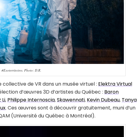
, #Exoterritoires. Photo: D.R.
collective de VR dans un musée virtuel :
Elektra Virtual
lection d’œuvres 3D d’artistes du Québec :
Baron
 Li
,
Philippe Internoscia
,
Skawennati
,
Kevin Dubeau
,
Tanya
eux
. Ces œuvres sont à découvrir gratuitement, muni d’un
’UQAM (Université du Québec à Montréal).