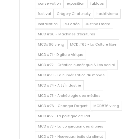
conservation
exposition
fablabs
festival
Grégory Chatonsky
hacktivisme
installation
jeu vidéo
Justine Emard
MCD #66 - Machines d'écritures
MCD#66 v eng
MCD #68 - La Culture libre
MCD #71 - Digitale Afrique
MCD #72 - Création numérique & lien social
MCD #73 - La numérisation du monde
MCD #74 - Art / Industrie
MCD #75 - Archéologie des médias
MCD #76 - Changer l'argent
MCD#76 v eng
MCD #77 - La politique de l'art
MCD #78 - La conjuration des drones
MCD #79 - Nouveaux récits du climat