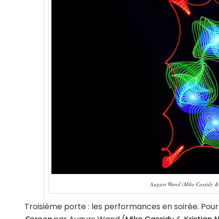
Augurs Wand (Mike Cassidy & 
Troisième porte : les performances en soirée. Pour 