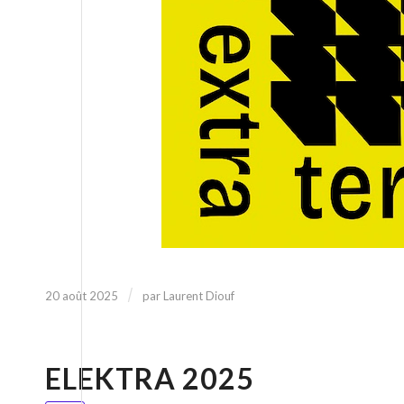
/
20 août 2025
par
Laurent Diouf
ELEKTRA 2025