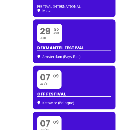
FESTIVAL INTERNATIONAL
Metz
29
02
AOÛT
JUIL
DEKMANTEL FESTIVAL
Amsterdam (Pays-Bas)
07
09
AOÛT
OFF FESTIVAL
Katowice (Pologne)
07
09