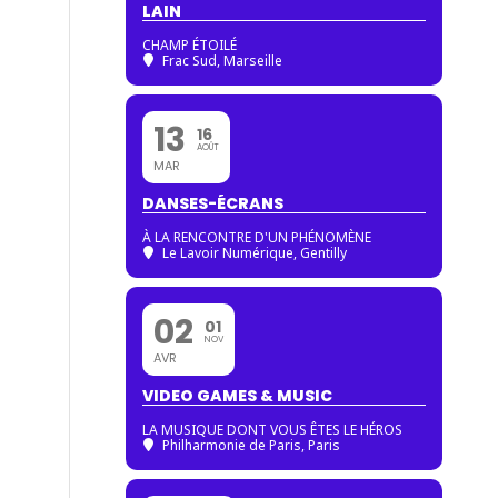
LAIN
CHAMP ÉTOILÉ
Frac Sud, Marseille
13
16
AOÛT
MAR
DANSES-ÉCRANS
À LA RENCONTRE D'UN PHÉNOMÈNE
Le Lavoir Numérique, Gentilly
02
01
NOV
AVR
VIDEO GAMES & MUSIC
LA MUSIQUE DONT VOUS ÊTES LE HÉROS
Philharmonie de Paris
, Paris