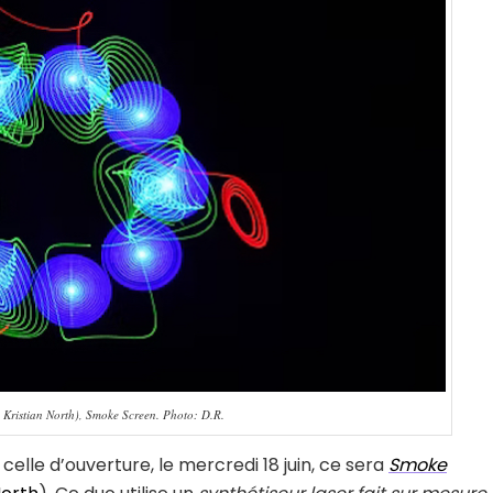
Kristian North), Smoke Screen. Photo: D.R.
celle d’ouverture, le mercredi 18 juin, ce sera
Smoke