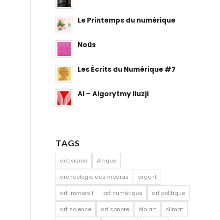
Le Printemps du numérique
Noûs
Les Écrits du Numérique #7
AI – Algorytmy Iluzji
TAGS
activisme
Afrique
archéologie des médias
argent
art immersif
art numérique
art politique
art science
art sonore
bio art
climat