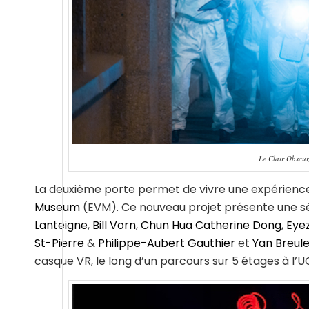
Le Clair Obscur
La deuxième porte permet de vivre une expérience 
Museum
(EVM). Ce nouveau projet présente une sé
Lanteigne
,
Bill Vorn
,
Chun Hua Catherine Dong
,
Eyez
St-Pierre
&
Philippe-Aubert Gauthier
et
Yan Breul
casque VR, le long d’un parcours sur 5 étages à l