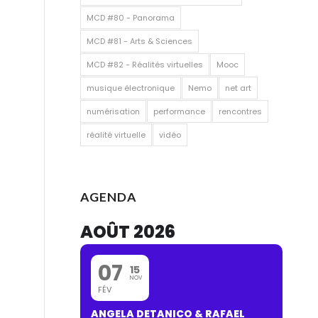
MCD #80 - Panorama
MCD #81 - Arts & Sciences
MCD #82 - Réalités virtuelles
Mooc
musique électronique
Nemo
net art
numérisation
performance
rencontres
réalité virtuelle
vidéo
AGENDA
AOÛT 2026
07
15
NOV
FÉV
ANGELA DETANICO & RAFAEL