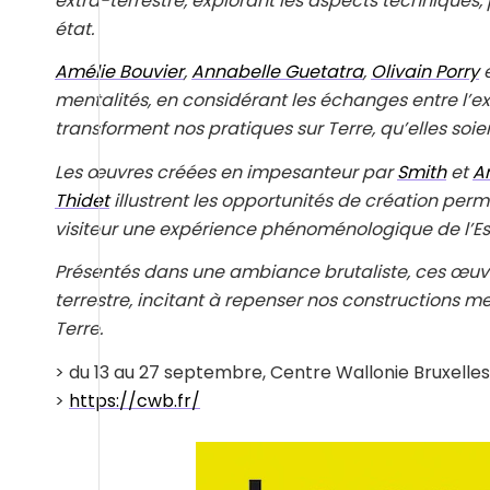
extra-terrestre, explorant les aspects techniques, 
état.
Amélie Bouvier
,
Annabelle Guetatra
,
Olivain Porry
mentalités, en considérant les échanges entre l’ex
transforment nos pratiques sur Terre, qu’elles soien
Les œuvres créées en impesanteur par
Smith
et
A
Thidet
illustrent les opportunités de création perm
visiteur une expérience phénoménologique de l’E
Présentés dans une ambiance brutaliste, ces œuvre
terrestre, incitant à repenser nos constructions 
Terre.
> du 13 au 27 septembre, Centre Wallonie Bruxelles,
>
https://cwb.fr/