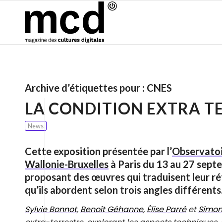
Archive d’étiquettes pour :
CNES
LA CONDITION EXTRA T
News
Cette exposition présentée par l’
Observatoi
Wallonie-Bruxelles
à Paris du 13 au 27 sept
proposant des œuvres qui traduisent leur ré
qu’ils abordent selon trois angles différents
Sylvie Bonnot
,
Benoît Géhanne
,
Élise Parré
et
Simon