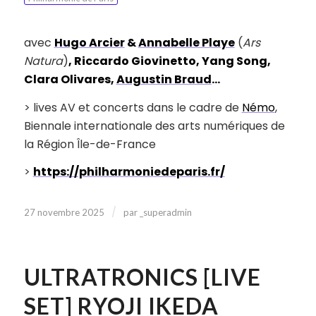
avec
Hugo Arcier
&
Annabelle Playe
(
Ars
Natura
)
, Riccardo Giovinetto, Yang Song,
Clara Olivares,
Augustin Braud
…
> lives AV et concerts dans le cadre de
Némo
,
Biennale internationale des arts numériques de
la Région Île-de-France
>
https://philharmoniedeparis.fr/
/
27 novembre 2025
par
_superadmin
ULTRATRONICS [LIVE
SET] RYOJI IKEDA