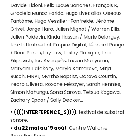
Davide Tidoni, Felix Luque Sanchez, François K,
Graciela Muñoz Farida, Hugo Livet alias Oiseaux
Fantôme, Hugo Vessiller–Fonfreide, Jérôme
Grivel, Jorge Haro, Julien Mignot / Warren Ellis,
Julien Poidevin, Kinda Hassan / Marie Belorgey,
Laszlo Umbreit at Empire Digital, Léonard Pongo
/ Bear Bones, Lay Low, Lesley Flanigan, Lina
Filipovich, Luc Avarguès, Lucian Moriyama,
Maryam Tafakory, Maryia Kamarova, Mirja
Busch, MNPL, Myrthe Baptist, Octave Courtin,
Pedro Olivera, Roxane Métayer, Sarah Hennies,
Simon Mahungu, Sonia Saroya, Tetsuo Kogawa,
Zachary Epcar / Sally Decker…
> ((((INTERFERENCE_S))))
, festival de substrat
sonore.
> du 22 mai au 19 août
, Centre Wallonie
Bruxelles, Paris