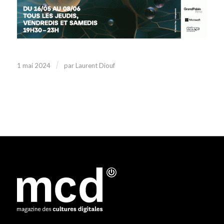
/
1 mai 2024
par
Laurent Diouf