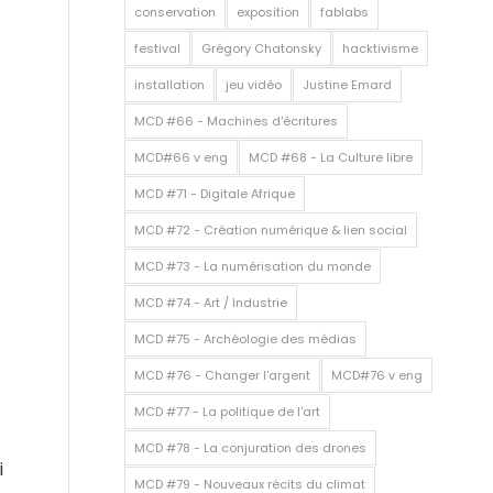
conservation
exposition
fablabs
festival
Grégory Chatonsky
hacktivisme
installation
jeu vidéo
Justine Emard
MCD #66 - Machines d'écritures
MCD#66 v eng
MCD #68 - La Culture libre
MCD #71 - Digitale Afrique
MCD #72 - Création numérique & lien social
MCD #73 - La numérisation du monde
MCD #74 - Art / Industrie
MCD #75 - Archéologie des médias
MCD #76 - Changer l'argent
MCD#76 v eng
MCD #77 - La politique de l'art
MCD #78 - La conjuration des drones
i
MCD #79 - Nouveaux récits du climat