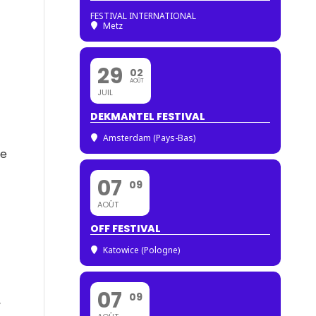
FESTIVAL INTERNATIONAL
Metz
29
02
AOÛT
JUIL
DEKMANTEL FESTIVAL
Amsterdam (Pays-Bas)
de
07
09
AOÛT
OFF FESTIVAL
Katowice (Pologne)
07
09
,