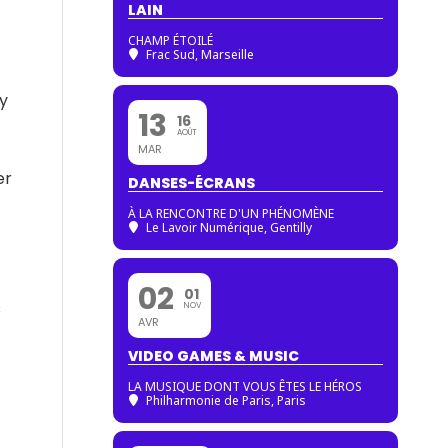
LAIN
CHAMP ÉTOILÉ
Frac Sud, Marseille
’y
13
16
AOÛT
MAR
er
DANSES-ÉCRANS
À LA RENCONTRE D'UN PHÉNOMÈNE
Le Lavoir Numérique, Gentilly
02
01
s
NOV
AVR
VIDEO GAMES & MUSIC
LA MUSIQUE DONT VOUS ÊTES LE HÉROS
Philharmonie de Paris
, Paris