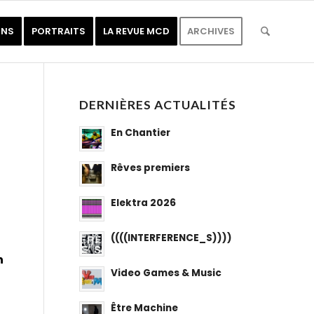
ONS
PORTRAITS
LA REVUE MCD
ARCHIVES
DERNIÈRES ACTUALITÉS
En Chantier
Rêves premiers
Elektra 2026
((((INTERFERENCE_S))))
n
Video Games & Music
Être Machine