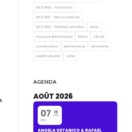
MCD #80 - Panorama
MCD #81 - Arts & Sciences
MCD #82 - Réalités virtuelles
Mooc
musique électronique
Nemo
net art
numérisation
performance
rencontres
réalité virtuelle
vidéo
AGENDA
AOÛT 2026
n
07
15
NOV
FÉV
ANGELA DETANICO & RAFAEL