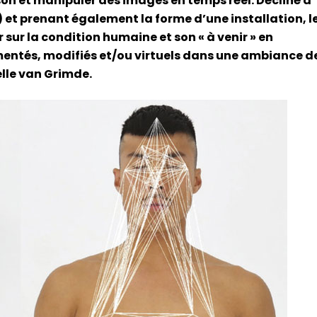
son et manipuler des images en temps réel. Décliné à
) et prenant également la forme d’une installation, l
r sur la condition humaine et son « à venir » en
gmentés, modifiés et/ou virtuels dans une ambiance d
elle van Grimde.