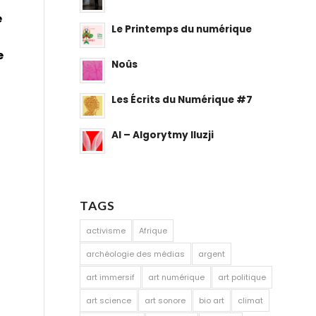
e
Le Printemps du numérique
e
Noûs
Les Écrits du Numérique #7
AI – Algorytmy Iluzji
TAGS
activisme
Afrique
archéologie des médias
argent
art immersif
art numérique
art politique
art science
art sonore
bio art
climat