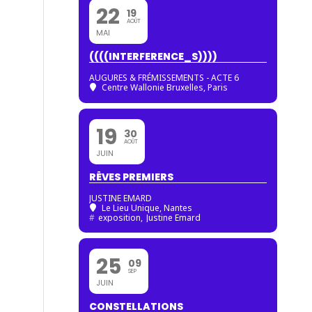
22
19
AOÛT
MAI
((((INTERFERENCE_S))))
AUGURES & FRÉMISSEMENTS - ACTE 6
Centre Wallonie Bruxelles, Paris
19
30
AOÛT
JUIN
RÊVES PREMIERS
JUSTINE EMARD
Le Lieu Unique, Nantes
#
exposition,
Justine Emard
25
09
SEP
JUIN
CONSTELLATIONS