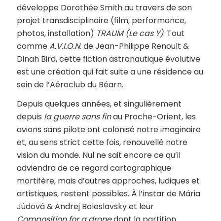
développe Dorothée Smith au travers de son
projet transdisciplinaire (film, performance,
photos, installation)
TRAUM (Le cas Y)
. Tout
comme
A.V.I.O.N
. de Jean-Philippe Renoult &
Dinah Bird, cette fiction astronautique évolutive
est une création qui fait suite a une résidence au
sein de l’Aéroclub du Béarn.
Depuis quelques années, et singulièrement
depuis
la guerre sans fin
au Proche-Orient, les
avions sans pilote ont colonisé notre imaginaire
et, au sens strict cette fois, renouvellé notre
vision du monde. Nul ne sait encore ce qu’il
adviendra de ce regard cartographique
mortifère, mais d’autres approches, ludiques et
artistiques, restent possibles. À l’instar de Mária
Júdová & Andrej Boleslavsky et leur
Composition for a drone
dont la partition