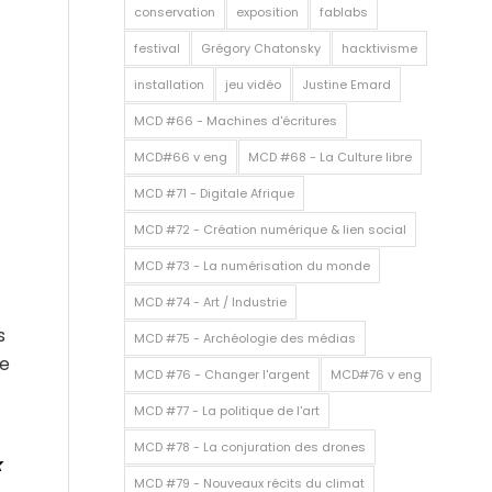
conservation
exposition
fablabs
festival
Grégory Chatonsky
hacktivisme
installation
jeu vidéo
Justine Emard
MCD #66 - Machines d'écritures
MCD#66 v eng
MCD #68 - La Culture libre
MCD #71 - Digitale Afrique
MCD #72 - Création numérique & lien social
MCD #73 - La numérisation du monde
MCD #74 - Art / Industrie
s
MCD #75 - Archéologie des médias
ne
MCD #76 - Changer l'argent
MCD#76 v eng
MCD #77 - La politique de l'art
MCD #78 - La conjuration des drones
x
MCD #79 - Nouveaux récits du climat