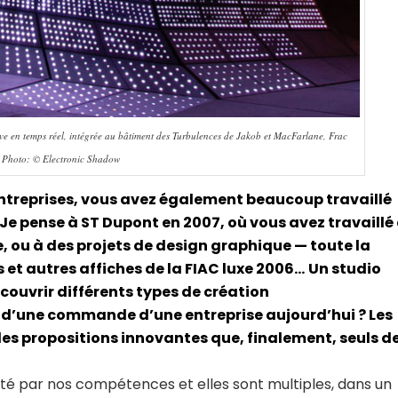
 en temps réel, intégrée au bâtiment des Turbulences de Jakob et MacFarlane, Frac
. Photo: © Electronic Shadow
entreprises, vous avez également beaucoup travaillé
. Je pense à ST Dupont en 2007, où vous avez travaillé
e, ou à des projets de design graphique — toute la
s et autres affiches de la FIAC luxe 2006…
Un studio
e couvrir différents types de création
d’une commande d’une entreprise aujourd’hui ? Les
des propositions innovantes que, finalement, seuls d
enté par nos compétences et elles sont multiples, dans un