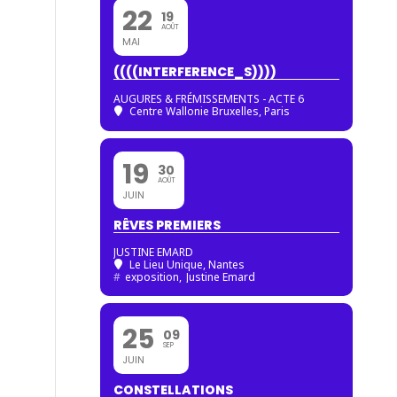
22
19
AOÛT
MAI
((((INTERFERENCE_S))))
AUGURES & FRÉMISSEMENTS - ACTE 6
Centre Wallonie Bruxelles, Paris
19
30
AOÛT
JUIN
RÊVES PREMIERS
JUSTINE EMARD
Le Lieu Unique, Nantes
#
exposition,
Justine Emard
25
09
SEP
JUIN
CONSTELLATIONS