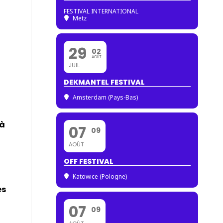
FESTIVAL INTERNATIONAL
Metz
29
02
AOÛT
JUIL
DEKMANTEL FESTIVAL
Amsterdam (Pays-Bas)
 à
07
09
AOÛT
OFF FESTIVAL
Katowice (Pologne)
es
07
09