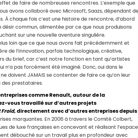
n effet de faire de nombreuses rencontres. L’exemple que
nous avons collaboré avec Microsoft, Saazs, dépendant d
es. À chaque fois c’est une histoire de rencontre, d’abord
n désir commun, alimentée par ce que nous produisons
chant sur une nouvelle aventure singulière.
plus loin que ce que nous avons fait précédemment et
re de l’innovation, parfois technologique, créative,
s du brief, car c’est notre fonction en tant qu’artistes
e qui n’a pas forcément été imaginé. Donc, oui dans le
s ne doivent JAMAIS se contenter de faire ce qu’on leur
s des prestataires.
 entreprises comme Renault, autour de la
z-vous travaillé sur d’autres projets
 Froid
, directement avec d’autres entreprises depuis
prises marquantes. En 2006 à travers le Comité Colbert,
es de luxe françaises en concevant et réalisant l’espace
ement débouché sur un travail plus en profondeur avec