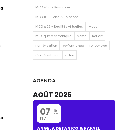
es
MCD #80 - Panorama
MCD #81 - Arts & Sciences
MCD #82 - Réalités virtuelles
Mooc
musique électronique
Nemo
net art
s
numérisation
performance
rencontres
réalité virtuelle
vidéo
AGENDA
AOÛT 2026
-
07
15
NOV
es
FÉV
ANGELA DETANICO & RAFAEL