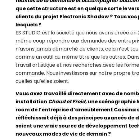
réalités de la demande et accompagner douce
que cette structure est en quelque sorte le vers
clients du projet Electronic Shadow ? Tous vos p
lesquels ?
ES STUDIO est la société que nous avons créée en 2
même coup répondre aux demandes des entrepris
n’avons jamais démarché de clients, cela n’est tout
comme un outil au même titre que les autres. Dans
travail artistique et nos recherches avec les for
commande. Nous investissons sur notre propre trava
quelles qu’elles soient.
Vous avez travaillé directement avec de nom
installation
Chaud et Froid
, une scénographie 
room de l’entreprise d’ameublement Cassina su
réfléchissait déjà à des principes avancés de
soient une vraie source de développement techn
nouveaux modes de vie de demain ?