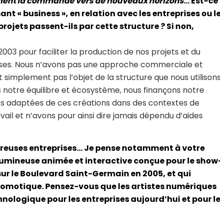
ment la commande vers de nouveaux horizons
… Est-ce
ant « business », en relation avec les entreprises ou l
rojets passent-ils par cette structure ? Si non,
003 pour faciliter la production de nos projets et du
es. Nous n’avons pas une approche commerciale et
 simplement pas l’objet de la structure que nous utilison
 notre équilibre et écosystème, nous finançons notre
mes adaptées de ces créations dans des contextes de
il et n’avons pour ainsi dire jamais dépendu d’aides
breuses entreprises… Je pense notamment à votre
lumineuse animée et interactive conçue pour le show
r le Boulevard Saint-Germain en 2005, et qui
 domotique. Pensez-vous que les artistes numériques
ologique pour les entreprises aujourd’hui et pour l