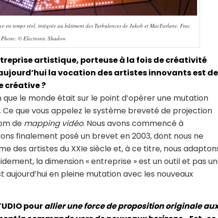
 en temps réel, intégrée au bâtiment des Turbulences de Jakob et MacFarlane, Frac
. Photo: © Electronic Shadow
prise artistique, porteuse à la fois de créativité
ujourd’hui la vocation des artistes innovants est de
 créative ?
n que le monde était sur le point d’opérer une mutation
. Ce que vous appelez le système breveté de projection
nom de
mapping vidéo
. Nous avons commencé à
vons finalement posé un brevet en 2003, dont nous ne
 des artistes du XXIe siècle et, à ce titre, nous adapton
dement, la dimension « entreprise » est un outil et pas u
 est aujourd’hui en pleine mutation avec les nouveaux
STUDIO pour
allier une force de proposition originale au