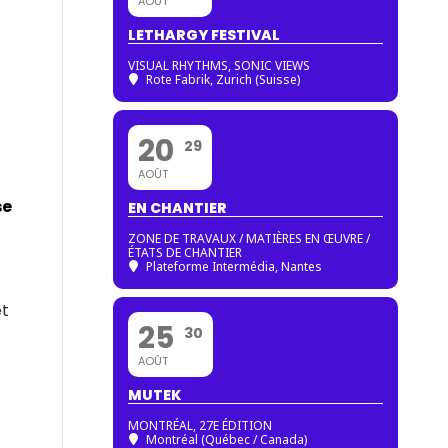
AOÛT
LETHARGY FESTIVAL
VISUAL RHYTHMS, SONIC VIEWS
Rote Fabrik, Zurich (Suisse)
20
29
AOÛT
se
EN CHANTIER
ZONE DE TRAVAUX / MATIÈRES EN ŒUVRE /
ÉTATS DE CHANTIER
Plateforme Intermédia, Nantes
et
25
30
AOÛT
MUTEK
MONTRÉAL, 27E ÉDITION
Montréal (Québec / Canada)