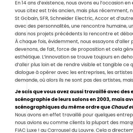
En 14 ans d’existence, nous avons eu l’occasion e
vous citez est très ancien, mais plus récemment, 
St Gobain, SFR, Schneider Electric, Accor et d’autr
avec des personnalités, une rencontre humaine, u
dans nos projets précédents la rencontre et débou
À chaque fois, évidemment, nous essayons d’aller 
devenons, de fait, force de proposition et cela génè
esthétique. L’innovation se trouve toujours en dehor
d’aller plus loin et de rendre visible et tangible c
dialogue à opérer avec les entreprises, les artiste
demande, où alors ils ne sont pas des artistes, mai
Je sais que vous avez aussi travaillé avec des
scénographie de leurs salons en 2003, mais ave
scénographiques du même ordre que
Chaud et
Nous avons en effet travaillé pour quelques entre
nous avions eu comme clients la plupart des marqu
FIAC Luxe ! au Carrousel du Louvre. Cela a direct