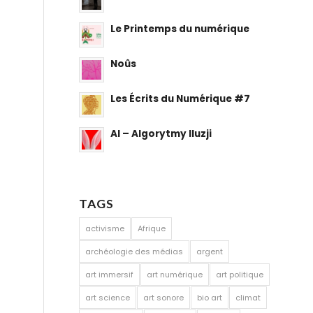
Le Printemps du numérique
Noûs
Les Écrits du Numérique #7
AI – Algorytmy Iluzji
TAGS
activisme
Afrique
archéologie des médias
argent
art immersif
art numérique
art politique
art science
art sonore
bio art
climat