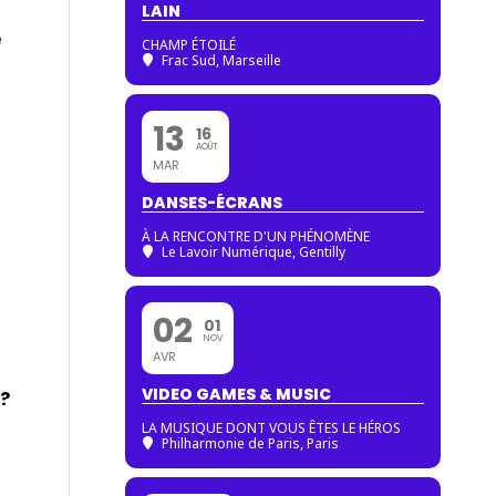
LAIN
e
CHAMP ÉTOILÉ
Frac Sud, Marseille
13
16
AOÛT
MAR
DANSES-ÉCRANS
À LA RENCONTRE D'UN PHÉNOMÈNE
Le Lavoir Numérique, Gentilly
02
01
NOV
AVR
VIDEO GAMES & MUSIC
 ?
LA MUSIQUE DONT VOUS ÊTES LE HÉROS
Philharmonie de Paris
, Paris