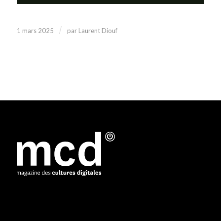
/
1 mars 2025
par
Laurent Diouf