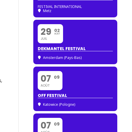
FESTIVAL INTERNATIONAL
Metz
29
02
AOÛT
JUIL
DEKMANTEL FESTIVAL
Amsterdam (Pays-Bas)
07
09
,
AOÛT
OFF FESTIVAL
Katowice (Pologne)
07
09