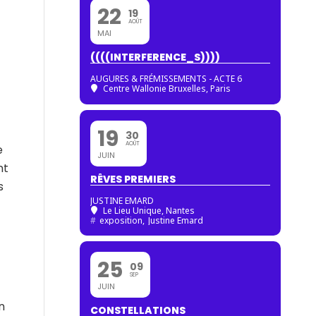
22
19
AOÛT
MAI
((((INTERFERENCE_S))))
AUGURES & FRÉMISSEMENTS - ACTE 6
Centre Wallonie Bruxelles, Paris
19
30
AOÛT
e
JUIN
nt
RÊVES PREMIERS
s
JUSTINE EMARD
Le Lieu Unique, Nantes
#
exposition,
Justine Emard
25
09
SEP
JUIN
n
CONSTELLATIONS