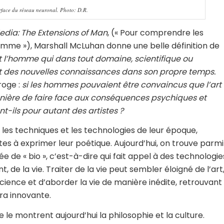
erface du réseau neuronal. Photo: D.R.
dia: The Extensions of Man
, (« Pour comprendre les
omme »), Marshall McLuhan donne une belle définition de
st l’homme qui dans tout domaine, scientifique ou
t des nouvelles connaissances dans son propre temps.
roge :
si les hommes pouvaient être convaincus que l’art
anière de faire face aux conséquences psychiques et
t-ils pour autant des artistes ?
é les techniques et les technologies de leur époque,
ptes à exprimer leur poétique. Aujourd’hui, on trouve parmi
e de « bio », c’est-à-dire qui fait appel à des technologie
, de la vie. Traiter de la vie peut sembler éloigné de l’art
ience et d’aborder la vie de manière inédite, retrouvant
ra innovante.
 le montrent aujourd’hui la philosophie et la culture.