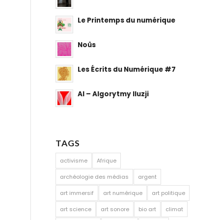
Le Printemps du numérique
Noûs
Les Écrits du Numérique #7
AI – Algorytmy Iluzji
TAGS
activisme
Afrique
archéologie des médias
argent
art immersif
art numérique
art politique
art science
art sonore
bio art
climat