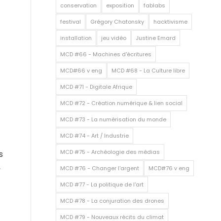
conservation
exposition
fablabs
festival
Grégory Chatonsky
hacktivisme
installation
jeu vidéo
Justine Emard
MCD #66 - Machines d'écritures
MCD#66 v eng
MCD #68 - La Culture libre
MCD #71 - Digitale Afrique
MCD #72 - Création numérique & lien social
MCD #73 - La numérisation du monde
MCD #74 - Art / Industrie
MCD #75 - Archéologie des médias
s
,
MCD #76 - Changer l'argent
MCD#76 v eng
MCD #77 - La politique de l'art
MCD #78 - La conjuration des drones
MCD #79 - Nouveaux récits du climat