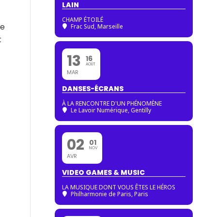
LAIN
CHAMP ÉTOILÉ
de
Frac Sud, Marseille
t
13
16
AOÛT
MAR
DANSES-ÉCRANS
À LA RENCONTRE D'UN PHÉNOMÈNE
Le Lavoir Numérique, Gentilly
02
01
NOV
AVR
VIDEO GAMES & MUSIC
LA MUSIQUE DONT VOUS ÊTES LE HÉROS
Philharmonie de Paris
, Paris