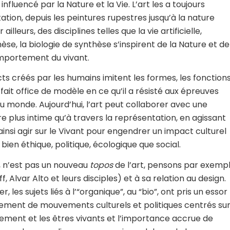
nfluencé par la Nature et la Vie. L’art les a toujours
ation, depuis les peintures rupestres jusqu’à la nature
lleurs, des disciplines telles que la vie artificielle,
nthèse, la biologie de synthèse s’inspirent de la Nature et de
omportement du vivant.
cts créés par les humains imitent les formes, les fonction
 fait office de modèle en ce qu’il a résisté aux épreuves
e du monde. Aujourd’hui, l’art peut collaborer avec une
re plus intime qu’à travers la représentation, en agissant
ainsi agir sur le Vivant pour engendrer un impact culturel
ien éthique, politique, écologique que social.
e, n’est pas un nouveau
topos
de l’art, pensons par exemp
 Alvar Alto et leurs disciples) et à sa relation au design.
 les sujets liés à l’“organique”, au “bio”, ont pris un essor
ènement de mouvements culturels et politiques centrés su
nement et les êtres vivants et l’importance accrue de