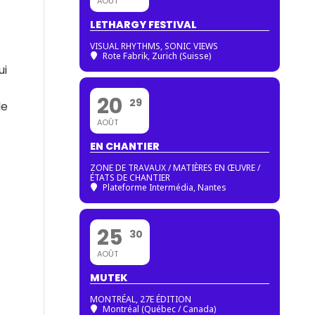
AOÛT
LETHARGY FESTIVAL
VISUAL RHYTHMS, SONIC VIEWS
Rote Fabrik, Zurich (Suisse)
ui
20
29
le
AOÛT
EN CHANTIER
ZONE DE TRAVAUX / MATIÈRES EN ŒUVRE /
ÉTATS DE CHANTIER
Plateforme Intermédia, Nantes
25
30
AOÛT
MUTEK
MONTRÉAL, 27E ÉDITION
Montréal (Québec / Canada)