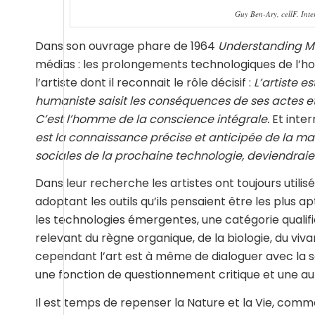
Guy Ben-Ary, cellF. Int
Dans son ouvrage phare de 1964
Understanding Me
médias : les prolongements technologiques de l’h
l’artiste dont il reconnait le rôle décisif :
L’artiste e
humaniste saisit les conséquences de ses actes e
C’est l’homme de la conscience intégrale.
Et inter
est la connaissance précise et anticipée de la m
sociales de la prochaine technologie, deviendraien
Dans leur recherche les artistes ont toujours utilis
adoptant les outils qu’ils pensaient être les plus a
les technologies émergentes, une catégorie qualifié
relevant du règne organique, de la biologie, du vivant
cependant l’art est à même de dialoguer avec la sc
une fonction de questionnement critique et une au
Il est temps de repenser la Nature et la Vie, comme