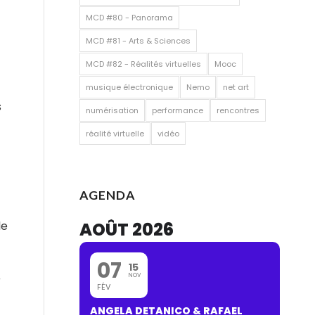
MCD #80 - Panorama
MCD #81 - Arts & Sciences
MCD #82 - Réalités virtuelles
Mooc
musique électronique
Nemo
net art
s
numérisation
performance
rencontres
réalité virtuelle
vidéo
AGENDA
AOÛT 2026
le
07
15
NOV
r
FÉV
ANGELA DETANICO & RAFAEL