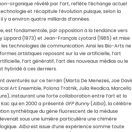
e non-organique révélé par l’art, reflète l’échange actuel
technologie et récapitule l’évolution puisque, selon la
il y a environ quatre milliards d’années.
lle, est fondamentale, par opposition à la tendance vers
ucy Lippard (1973) et Jean-François Lyotard (1985) et mise
 les technologies de communication. Ainsi les Bio-Arts ne
es artistiques reposant sur la vie artificielle, l’art
tificielle, l’art génératif, l’art des nouveaux médias ou le
st hybridé à ces derniers.
ont aventurés sur ce terrain (Marta De Menezes, Joe Davis
icaI Art Ensemble, Polona Tratnik, Julia Reodica, Marcello
ns), instaurant une forte collaboration entre l’art et la
o Kac qui en 2000 a présenté
GFP Bunny
(
Alba
), la célèbre
tation synthétique du gène fluorescent de la méduse
 devenait sous une lumière particulière une chimère
logique.
Alba
est issue d’une expérience somme toute