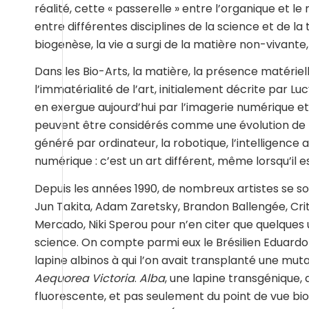
réalité, cette « passerelle » entre l’organique et l
entre différentes disciplines de la science et de la 
biogenèse, la vie a surgi de la matière non-vivante, 
Dans les Bio-Arts, la matière, la présence matérie
l’immatérialité de l’art, initialement décrite par L
en exergue aujourd’hui par l’imagerie numérique et
peuvent être considérés comme une évolution de form
généré par ordinateur, la robotique, l’intelligence ar
numérique : c’est un art différent, même lorsqu’il e
Depuis les années 1990, de nombreux artistes se s
Jun Takita, Adam Zaretsky, Brandon Ballengée, Crit
Mercado, Niki Sperou pour n’en citer que quelques u
science. On compte parmi eux le Brésilien Eduard
lapine albinos à qui l’on avait transplanté une mu
Aequorea Victoria
.
Alba
, une lapine transgénique,
fluorescente, et pas seulement du point de vue bio