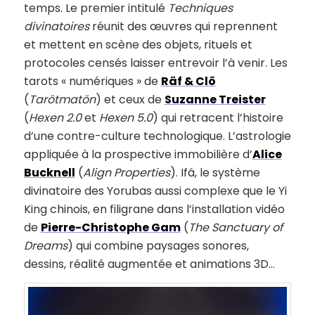
temps. Le premier intitulé
Techniques
divinatoires
réunit des œuvres qui reprennent
et mettent en scène des objets, rituels et
protocoles censés laisser entrevoir l’à venir. Les
tarots « numériques » de
Räf & Clö
(
Tarötmatön
) et ceux de
Suzanne Treister
(
Hexen 2.0
et
Hexen 5.0
) qui retracent l’histoire
d’une contre-culture technologique. L’astrologie
appliquée à la prospective immobilière d’
Alice
Bucknell
(
Align Properties
). Ifá, le système
divinatoire des Yorubas aussi complexe que le Yi
King chinois, en filigrane dans l’installation vidéo
de
Pierre-Christophe Gam
(
The Sanctuary of
Dreams
) qui combine paysages sonores,
dessins, réalité augmentée et animations 3D…