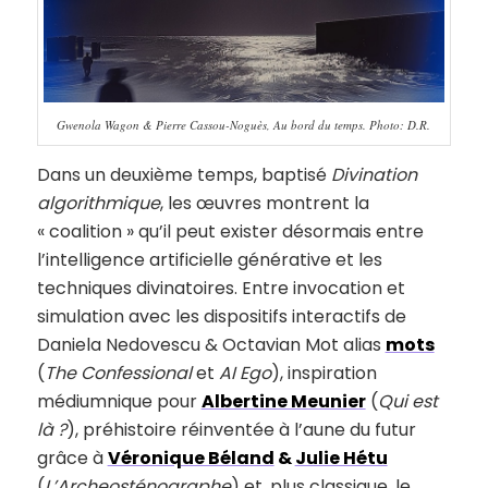
Gwenola Wagon & Pierre Cassou-Noguès, Au bord du temps. Photo: D.R.
Dans un deuxième temps, baptisé
Divination
algorithmique
, les œuvres montrent la
« coalition » qu’il peut exister désormais entre
l’intelligence artificielle générative et les
techniques divinatoires. Entre invocation et
simulation avec les dispositifs interactifs de
Daniela Nedovescu & Octavian Mot alias
mots
(
The Confessional
et
AI Ego
), inspiration
médiumnique pour
Albertine Meunier
(
Qui est
là ?
), préhistoire réinventée à l’aune du futur
grâce à
Véronique Béland
&
Julie Hétu
(
L’Archeosténographe
) et, plus classique, le