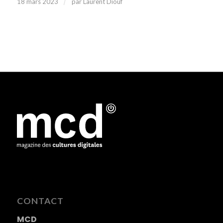
/
18 mars 2023
par
Laurent Diouf
CONTACT
MCD