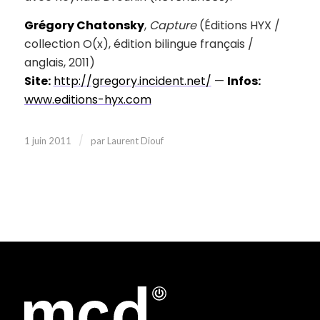
Grégory Chatonsky
,
Capture
(Éditions HYX /
collection O(x), édition bilingue français /
anglais, 2011)
Site:
http://gregory.incident.net/
—
Infos:
www.editions-hyx.com
/
1 juin 2011
par
Laurent Diouf