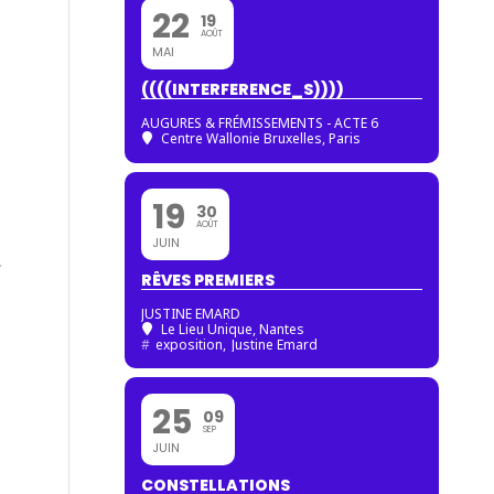
22
19
AOÛT
MAI
((((INTERFERENCE_S))))
AUGURES & FRÉMISSEMENTS - ACTE 6
Centre Wallonie Bruxelles, Paris
19
30
AOÛT
JUIN
,
RÊVES PREMIERS
JUSTINE EMARD
Le Lieu Unique, Nantes
#
exposition,
Justine Emard
25
09
SEP
JUIN
CONSTELLATIONS