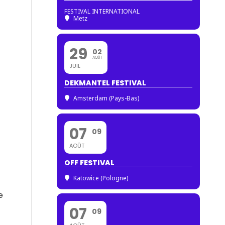
FESTIVAL INTERNATIONAL
Metz
29
02
AOÛT
JUIL
DEKMANTEL FESTIVAL
Amsterdam (Pays-Bas)
07
09
AOÛT
OFF FESTIVAL
Katowice (Pologne)
e
07
09