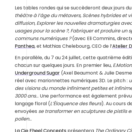
Les tables rondes qui se succèderont deux jours duran
théâtre à l’âge du métavers, Scènes hybrides et vi
diffusion, Explorer les nouvelles dramaturgies ave
usages pour la scène ?, Fabriquer et produire un 
communs numériques ?
(avec Eli Commins, direct
Panthea
, et Mathias Chelebourg, CEO de l’
Atelier
En parallèle, du 7 au 24 juillet, cette quatrième édit
chacun sur quelques jours. En premier lieu,
E.Motion
Underground Sugar
(Axel Beaumont & Julie Desme
réel avec marionnettes numériques 3D. Le pitch :
u
des visions du monde infiniment petites et infinime
3000 ans
… Une performance est également prévue
langage floral (
L’Éloquence des fleurs
). Au cours d
envoyées
se transformer en sculptures de pistil
pollen
…
La Cie Fheel Concepts
présentera
The Ordinary Cir