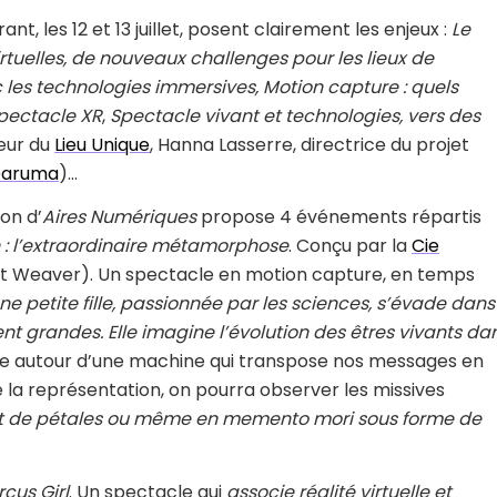
t, les 12 et 13 juillet, posent clairement les enjeux :
Le
rtuelles, de nouveaux challenges pour les lieux de
c les technologies immersives, Motion capture : quels
spectacle XR
,
Spectacle vivant et technologies, vers des
eur du
Lieu Unique
, Hanna Lasserre, directrice du projet
 Daruma
)…
ion d’
Aires Numériques
propose 4 événements répartis
 : l’extraordinaire métamorphose
. Conçu par la
Cie
t Weaver). Un spectacle en motion capture, en temps
ne petite fille, passionnée par les sciences, s’évade dans
nt grandes. Elle imagine l’évolution des êtres vivants da
 autour d’une machine qui transpose nos messages en
e la représentation, on pourra observer les missives
s et de pétales ou même en memento mori sous forme de
cus Girl
. Un spectacle qui
associe réalité virtuelle et