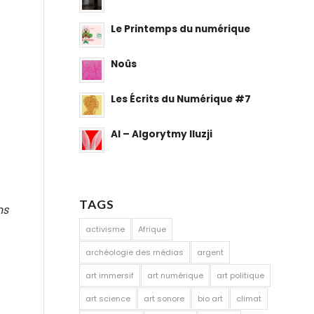
Le Printemps du numérique
Noûs
Les Écrits du Numérique #7
AI – Algorytmy Iluzji
TAGS
ns
activisme
Afrique
archéologie des médias
argent
art immersif
art numérique
art politique
art science
art sonore
bio art
climat