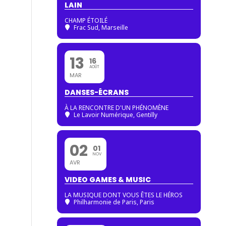
LAIN
CHAMP ÉTOILÉ
Frac Sud, Marseille
13
16
AOÛT
MAR
DANSES-ÉCRANS
À LA RENCONTRE D'UN PHÉNOMÈNE
Le Lavoir Numérique, Gentilly
02
01
NOV
AVR
VIDEO GAMES & MUSIC
LA MUSIQUE DONT VOUS ÊTES LE HÉROS
Philharmonie de Paris
, Paris