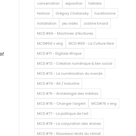
conservation
exposition
fablabs
festival
Grégory Chatonsky
hacktivisme
installation
jeu vidéo
Justine Emard
MCD #66 - Machines d'écritures
MCD#66 v eng
MCD #68 - La Culture libre
st
MCD #71 - Digitale Afrique
MCD #72 - Création numérique & lien social
MCD #73 - La numérisation du monde
MCD #74 - Art / Industrie
MCD #75 - Archéologie des médias
MCD #76 - Changer l'argent
MCD#76 v eng
MCD #77 - La politique de l'art
MCD #78 - La conjuration des drones
MCD #79 - Nouveaux récits du climat