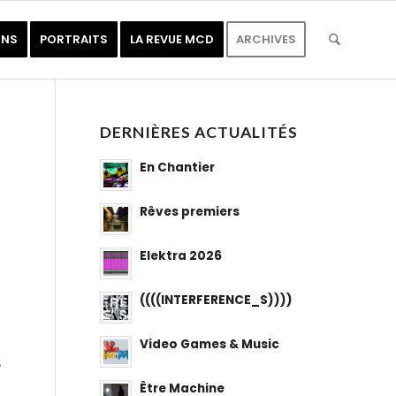
ONS
PORTRAITS
LA REVUE MCD
ARCHIVES
DERNIÈRES ACTUALITÉS
En Chantier
Rêves premiers
Elektra 2026
((((INTERFERENCE_S))))
Video Games & Music
s
Être Machine