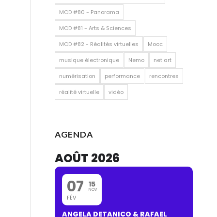
MCD #80 - Panorama
MCD #81 - Arts & Sciences
MCD #82 - Réalités virtuelles
Mooc
musique électronique
Nemo
net art
numérisation
performance
rencontres
réalité virtuelle
vidéo
AGENDA
AOÛT 2026
07
15
NOV
FÉV
ANGELA DETANICO & RAFAEL