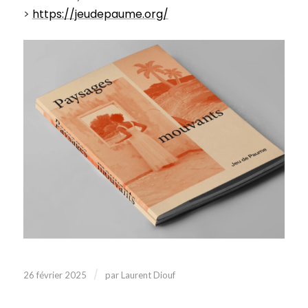
>
https://jeudepaume.org/
/
26 février 2025
par
Laurent Diouf