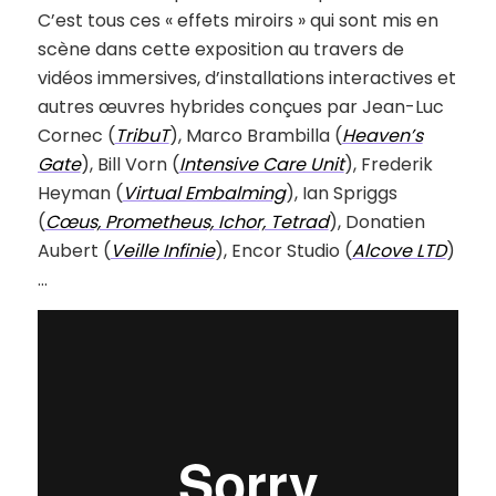
C’est tous ces « effets miroirs » qui sont mis en
scène dans cette exposition au travers de
vidéos immersives, d’installations interactives et
autres œuvres hybrides conçues par Jean-Luc
Cornec (
TribuT
), Marco Brambilla (
Heaven’s
Gate
), Bill Vorn (
Intensive Care Unit
), Frederik
Heyman (
Virtual Embalming
), Ian Spriggs
(
Cœus, Prometheus, Ichor, Tetrad
), Donatien
Aubert (
Veille Infinie
), Encor Studio (
Alcove LTD
)
…