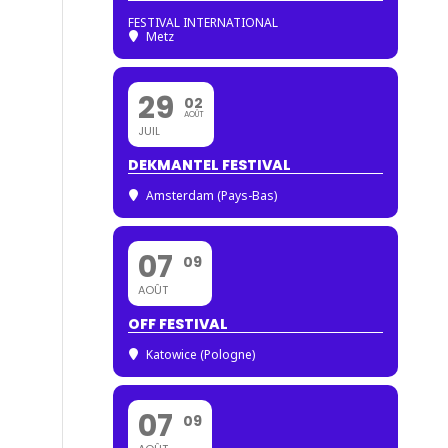
FESTIVAL INTERNATIONAL
Metz
29
02
AOÛT
JUIL
DEKMANTEL FESTIVAL
Amsterdam (Pays-Bas)
07
09
AOÛT
OFF FESTIVAL
Katowice (Pologne)
07
09