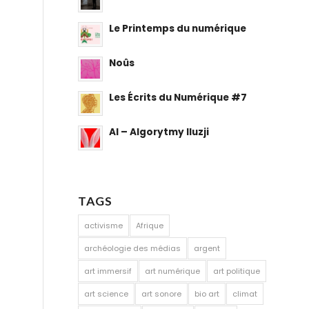
Le Printemps du numérique
Noûs
Les Écrits du Numérique #7
AI – Algorytmy Iluzji
TAGS
activisme
Afrique
archéologie des médias
argent
art immersif
art numérique
art politique
art science
art sonore
bio art
climat