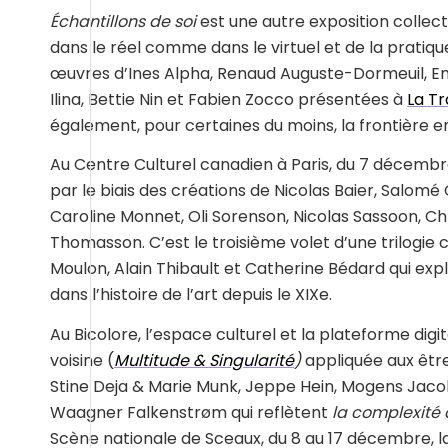
Échantillons de soi
est une autre exposition collect
dans le réel comme dans le virtuel et de la pratiq
œuvres d’Ines Alpha, Renaud Auguste-Dormeuil, E
Ilina, Bettie Nin et Fabien Zocco présentées à
La T
également, pour certaines du moins, la frontière e
Au Centre Culturel canadien à Paris, du 7 décembre 2
par le biais des créations de Nicolas Baier, Salom
Caroline Monnet, Oli Sorenson, Nicolas Sassoon, 
Thomasson. C’est le troisième volet d’une trilogie
Moulon, Alain Thibault et Catherine Bédard qui explo
dans l’histoire de l’art depuis le XIXe.
Au Bicolore, l’espace culturel et la plateforme dig
voisine (
Multitude & Singularité
)
appliquée aux êtr
Stine Deja & Marie Munk, Jeppe Hein, Mogens Jaco
Waagner Falkenstrøm qui reflètent
la complexité
Scène nationale de Sceaux, du 8 au 17 décembre, 