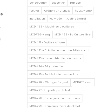
conservation
exposition
fablabs
festival
Grégory Chatonsky
hacktivisme
ie
installation
jeu vidéo
Justine Emard
,
MCD #66 - Machines d'écritures
MCD#66 v eng
MCD #68 - La Culture libre
s
MCD #71 - Digitale Afrique
MCD #72 - Création numérique & lien social
MCD #73 - La numérisation du monde
MCD #74 - Art / Industrie
MCD #75 - Archéologie des médias
MCD #76 - Changer l'argent
MCD#76 v eng
MCD #77 - La politique de l'art
MCD #78 - La conjuration des drones
MCD #79 - Nouveaux récits du climat