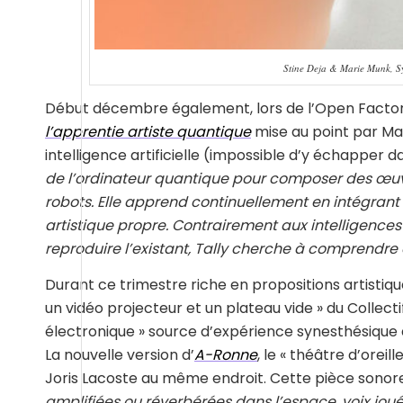
Stine Deja & Marie Munk, Sy
Début décembre également, lors de l’Open Factory
l’apprentie artiste quantique
mise au point par Mat
intelligence artificielle (impossible d’y échapper 
de l’ordinateur quantique pour composer des œuvre
robots. Elle apprend continuellement en intégrant l
artistique propre. Contrairement aux intelligences 
reproduire l’existant, Tally cherche à comprendre 
Durant ce trimestre riche en propositions artistiqu
un vidéo projecteur et un plateau vide » du Collec
électronique » source d’expérience synesthésique
La nouvelle version d’
A-Ronne
, le « théâtre d’orei
Joris Lacoste au même endroit. Cette pièce sonor
amplifiées ou réverbérées dans l’espace, voix jou