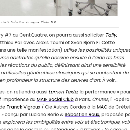
nthetic Seduction: Foreigner. Photo: D.R.
 #7 au CentQuatre, on pourra aussi solliciter
Tally,
thieu Poli avec Alexis Toumi et Sven Björn Fi. Cette
dans une telle manifestation)
utilise les possibilités unique
s abstraites qu’elle dessine ensuite à l’aide de bras
es réactions du public, définissant ainsi une sensibilité
artificielles génératives classiques qui se contentent de
en profondeur la structure des œuvres d’art.
À voir…
es, on retiendra aussi
Lumen Texte
, la performance « pou
tif Impatience au
MAIF Social Club
à Paris.
Chutes
, l' »opéra
 de
Franck Vigroux
/ Cie Autres Cordes à la
MAC
de Créteil
lle » conçu par Luciano Berio &
Sébastien Roux
, proposée p
e
explorera les ambiguïtés entre voix et électronique, voi
ées dans le casque ou entendues « à travers » le casque
.