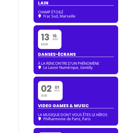
LAIN
CHAMP ÉTOILÉ
Frac Sud, Marseille
13
16
AOÛT
MAR
DANSES-ÉCRANS
À LA RENCONTRE D'UN PHÉNOMÈNE
Le Lavoir Numérique, Gentilly
02
01
NOV
AVR
VIDEO GAMES & MUSIC
LA MUSIQUE DONT VOUS ÊTES LE HÉROS
Philharmonie de Paris
, Paris