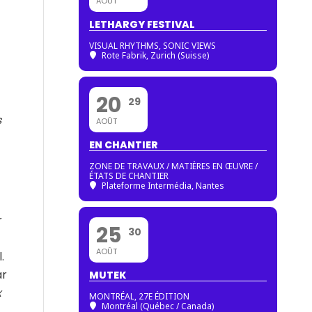
AOÛT
LETHARGY FESTIVAL
VISUAL RHYTHMS, SONIC VIEWS
Rote Fabrik, Zurich (Suisse)
20
29
s
AOÛT
EN CHANTIER
ZONE DE TRAVAUX / MATIÈRES EN ŒUVRE /
ÉTATS DE CHANTIER
Plateforme Intermédia, Nantes
r
25
30
AOÛT
.
ar
MUTEK
x
MONTRÉAL, 27E ÉDITION
Montréal (Québec / Canada)