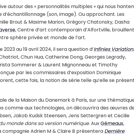
ive autour des « personnalités multiples » qui nous hanten
ue d’échantillonnage (son, image). Ou approchant. Les
milie Brout & Maxime Marion, Grégory Chatonsky, Dasha
raverse
, Centre d’art contemporain d’Alfortville, brouillen
ntre sphère privée et monde de l’art.
023 au 19 avril 2024, il sera question d’
Infinies Variation
é Chatriot, Chun Hua, Catherine Dong, Georges Legrady,
Christa Sommerer & Laurent Mignonneau et Timothy
 conçue par les commissaires d’exposition Dominique
rent, cette fois, la notion de série telle qu’elle se présen
itale de la Maison du Danemark à Paris, sur une thématiqu
es comme aux technologies, on découvrira des œuvres d
bsen, Jakob Kudsk Steensen, Jens Settergren et Cecilie
 du monde dans sa version numérique
. Aux
Gémeaux
,
la compagnie Adrien M & Claire B présentera
Dernière