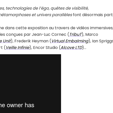
s, technologies de l’égo, quêtes de visibilité,
 métamorphoses et univers parallèles
font désormais part
cène dans cette exposition au travers de vidéos immersives
rides conçues par Jean-Luc Cornec (
TribuT
), Marco
e Unit
), Frederik Heyman (
Virtual Embalming
), Ian Sprigg
t (
Veille Infinie
), Encor Studio (
Alcove LTD
)…