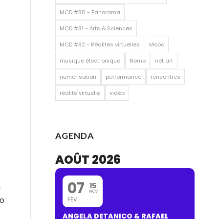
MCD #80 - Panorama
MCD #81 - Arts & Sciences
MCD #82 - Réalités virtuelles
Mooc
musique électronique
Nemo
net art
numérisation
performance
rencontres
réalité virtuelle
vidéo
AGENDA
AOÛT 2026
07
15
a
NOV
mo
FÉV
ANGELA DETANICO & RAFAEL