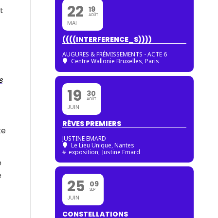
22
19
t
AOÛT
MAI
((((INTERFERENCE_S))))
t
AUGURES & FRÉMISSEMENTS - ACTE 6
Centre Wallonie Bruxelles, Paris
s
19
30
AOÛT
JUIN
RÊVES PREMIERS
te
JUSTINE EMARD
Le Lieu Unique, Nantes
#
exposition,
Justine Emard
e
e
25
09
SEP
JUIN
CONSTELLATIONS