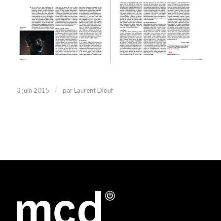
/
3 juin 2015
par
Laurent Diouf