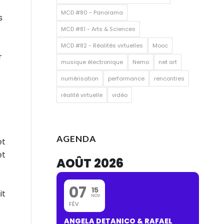
MCD #80 - Panorama
s
MCD #81 - Arts & Sciences
MCD #82 - Réalités virtuelles
Mooc
r
musique électronique
Nemo
net art
numérisation
performance
rencontres
réalité virtuelle
vidéo
AGENDA
et
et
AOÛT 2026
07
15
it
NOV
FÉV
ANGELA DETANICO & RAFAEL