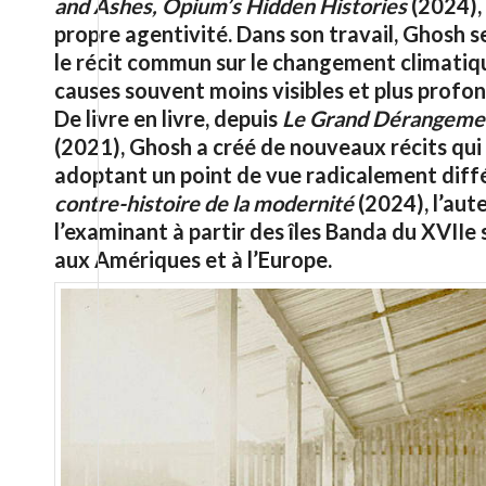
and Ashes, Opium’s Hidden Histories
(2024), 
propre agentivité. Dans son travail, Ghosh s
le récit commun sur le changement climatique 
causes souvent moins visibles et plus profond
De livre en livre, depuis
Le Grand Dérangement,
(2021), Ghosh a créé de nouveaux récits qui i
adoptant un point de vue radicalement diff
contre-histoire de la modernité
(2024), l’aut
l’examinant à partir des îles Banda du XVIIe 
aux Amériques et à l’Europe.