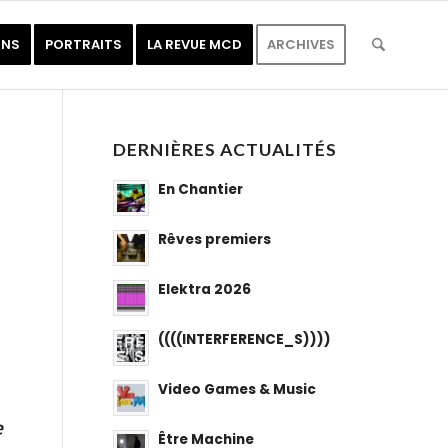
ONS
PORTRAITS
LA REVUE MCD
ARCHIVES
DERNIÈRES ACTUALITÉS
En Chantier
Rêves premiers
Elektra 2026
((((INTERFERENCE_S))))
Video Games & Music
e
Être Machine