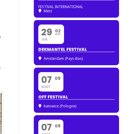
FESTIVAL INTERNATIONAL
Metz
29
02
AOÛT
n
JUIL
DEKMANTEL FESTIVAL
Amsterdam (Pays-Bas)
s
07
09
AOÛT
OFF FESTIVAL
Katowice (Pologne)
07
09