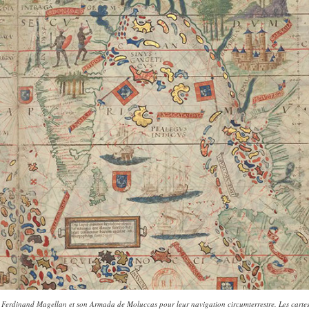
de Ferdinand Magellan et son Armada de Moluccas pour leur navigation circumterrestre. Les carte