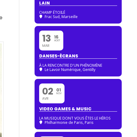
LAIN
CHAMP ÉTOILÉ
ée
Frac Sud, Marseille
13
16
AOÛT
MAR
DANSES-ÉCRANS
À LA RENCONTRE D'UN PHÉNOMÈNE
Le Lavoir Numérique, Gentilly
02
01
NOV
AVR
VIDEO GAMES & MUSIC
LA MUSIQUE DONT VOUS ÊTES LE HÉROS
Philharmonie de Paris
, Paris