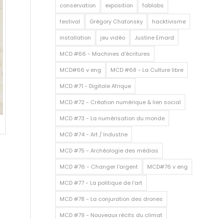
conservation
exposition
fablabs
festival
Grégory Chatonsky
hacktivisme
installation
jeu vidéo
Justine Emard
MCD #66 - Machines d'écritures
MCD#66 v eng
MCD #68 - La Culture libre
MCD #71 - Digitale Afrique
MCD #72 - Création numérique & lien social
MCD #73 - La numérisation du monde
MCD #74 - Art / Industrie
MCD #75 - Archéologie des médias
MCD #76 - Changer l'argent
MCD#76 v eng
MCD #77 - La politique de l'art
MCD #78 - La conjuration des drones
MCD #79 - Nouveaux récits du climat