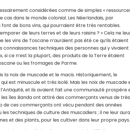
écessairement considérées comme de simples « ressource
e cas dans le monde colonial. Les Néerlandais, par
s font de bons vins, qui pourraient être très rentables.
’emparer de leurs terres et de leurs raisins ? » Cela ne leu
ue les vins de Toscane n’auraient pas été ce qu’ils étaient
les connaissances techniques des personnes qui y vivaient
x, si ce n’est la plupart, des produits de la Terre étaient
Toscane ou les fromages de Parme.
is la noix de muscade et le macis. Historiquement, le
ui est minuscule et très isolé. Mais les noix de muscade 
 l’Antiquité, et ils avaient fait une communauté prospère 
, les îles Banda ont attiré des commerçants venus de très
coup de ces commerçants ont vécu pendant des années
les techniques de culture des muscadiers ; il ne leur aura
ines et des plants, pour les cultiver dans leur propre pays.