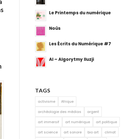
a
ns
Le Printemps du numérique
Noûs
Les Écrits du Numérique #7
AI – Algorytmy Iluzji
n
TAGS
activisme
Afrique
archéologie des médias
argent
art immersif
art numérique
art politique
art science
art sonore
bio art
climat