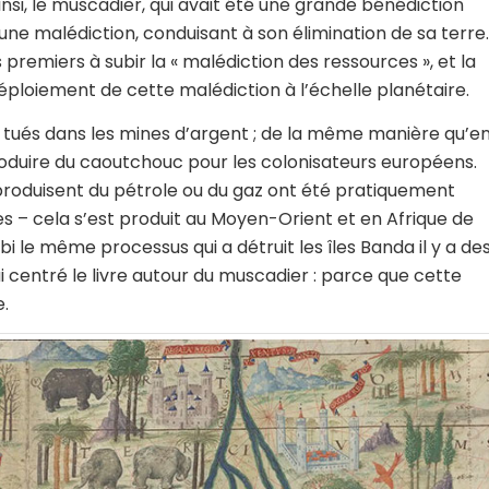
si, le muscadier, qui avait été une grande bénédiction
ne malédiction, conduisant à son élimination de sa terre.
premiers à subir la « malédiction des ressources », et la
 déploiement de cette malédiction à l’échelle planétaire.
é tués dans les mines d’argent ; de la même manière qu’e
roduire du caoutchouc pour les colonisateurs européens.
produisent du pétrole ou du gaz ont été pratiquement
s – cela s’est produit au Moyen-Orient et en Afrique de
bi le même processus qui a détruit les îles Banda il y a de
ai centré le livre autour du muscadier : parce que cette
e.