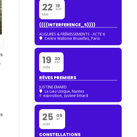
22
19
AOÛT
MAI
((((INTERFERENCE_S))))
AUGURES & FRÉMISSEMENTS - ACTE 6
Centre Wallonie Bruxelles, Paris
es
19
30
,
AOÛT
JUIN
RÊVES PREMIERS
JUSTINE EMARD
Le Lieu Unique, Nantes
#
exposition,
Justine Emard
25
es
09
SEP
JUIN
CONSTELLATIONS