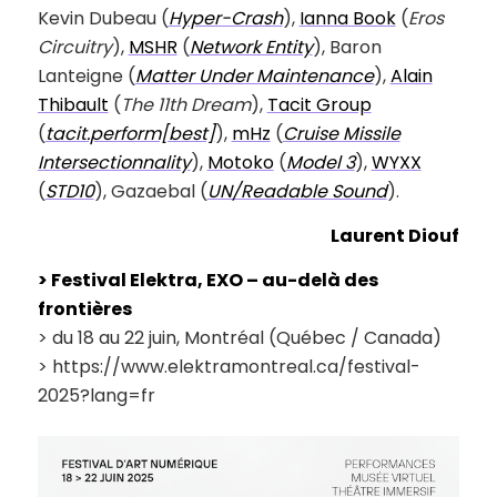
Kevin Dubeau (
Hyper-Crash
),
Ianna Book
(
Eros
Circuitry
),
MSHR
(
Network Entity
), Baron
Lanteigne (
Matter Under Maintenance
),
Alain
Thibault
(
The 11th Dream
),
Tacit Group
(
tacit.perform[best]
),
mHz
(
Cruise Missile
Intersectionnality
),
Motoko
(
Model 3
),
WYXX
(
STD10
), Gazaebal (
UN/Readable Sound
).
Laurent Diouf
> Festival Elektra, EXO – au-delà des
frontières
> du 18 au 22 juin, Montréal (Québec / Canada)
> https://www.elektramontreal.ca/festival-
2025?lang=fr