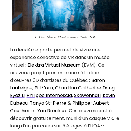
Le Clair Obscur, #Exoterritoires. Photo: D.R.
La deuxième porte permet de vivre une
expérience collective de VR dans un musée
virtuel :
Elektra Virtual Museum
(EVM). Ce
nouveau projet présente une sélection
d’œuvres 3D d’artistes du Québec :
Baron
Lanteigne
,
Bill Vorn
,
Chun Hua Catherine Dong
,
Eyez Li
,
Philippe Internoscia
,
Skawennati
,
Kevin
Dubeau
,
Tanya St-Pierre
&
Philippe-Aubert
Gauthier
et
Yan Breuleux
. Ces œuvres sont à
découvrir gratuitement, muni d’un casque VR, le
long d’un parcours sur 5 étages à l’UQAM