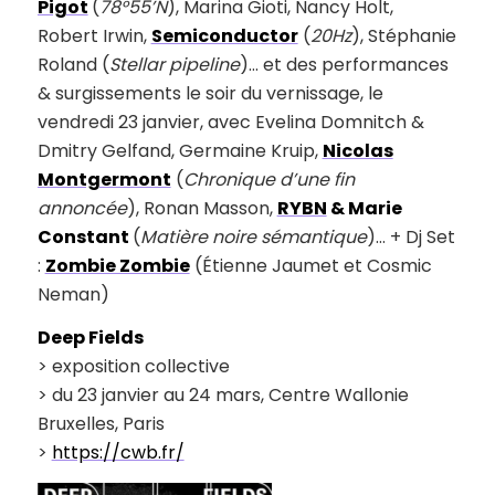
Pigot
(
78°55’N
), Marina Gioti, Nancy Holt,
Robert Irwin,
Semiconductor
(
20Hz
), Stéphanie
Roland (
Stellar pipeline
)… et des performances
& surgissements le soir du vernissage, le
vendredi 23 janvier, avec Evelina Domnitch &
Dmitry Gelfand, Germaine Kruip,
Nicolas
Montgermont
(
Chronique d’une fin
annoncée
), Ronan Masson,
RYBN
& Marie
Constant
(
Matière noire sémantique
)… + Dj Set
:
Zombie Zombie
(Étienne Jaumet et Cosmic
Neman)
Deep Fields
> exposition collective
> du 23 janvier au 24 mars, Centre Wallonie
Bruxelles, Paris
>
https://cwb.fr/