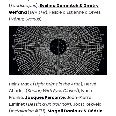
(
Landscapes
),
Evelina Domnitch & Dmitry
Gelfand
(
ER= EPR
), Félicie d’Estienne d’Orves
(
Vénus, Uranus
),
Heinz Mack (
Light prims in the Artic
), Hervé
Charles (
Seeing With Eyes Closed
), Ivana
Franke,
Jacques Perconte
,
Jean-Pierre
Luminet (
Dessin d’un trou noir
), Joost Rekveld
(
Installation #71.1
),
Magali Daniaux & Cédric