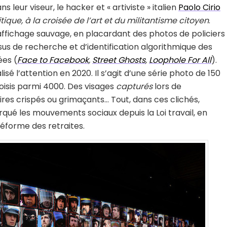
s leur viseur, le hacker et « artiviste » italien
Paolo Cirio
que, à la croisée de l’art et du militantisme citoyen
.
 l’affichage sauvage, en placardant des photos de policiers
us de recherche et d’identification algorithmique des
ées (
Face to Facebook
,
Street Ghosts
,
Loophole For All
).
alisé l’attention en 2020. Il s’agit d’une série photo de 150
hoisis parmi 4000. Des visages
capturés
lors de
ires crispés ou grimaçants… Tout, dans ces clichés,
arqué les mouvements sociaux depuis la Loi travail, en
éforme des retraites.