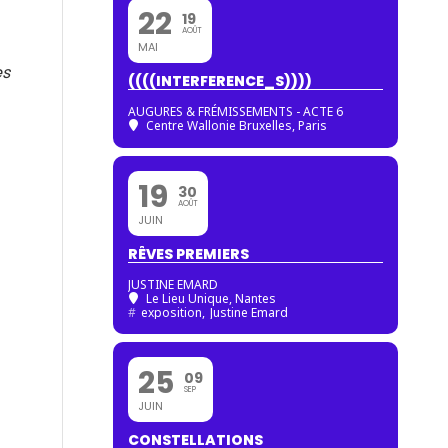
22
19
AOÛT
MAI
es
((((INTERFERENCE_S))))
AUGURES & FRÉMISSEMENTS - ACTE 6
Centre Wallonie Bruxelles, Paris
19
30
AOÛT
JUIN
RÊVES PREMIERS
JUSTINE EMARD
Le Lieu Unique, Nantes
#
exposition,
Justine Emard
25
09
SEP
JUIN
CONSTELLATIONS