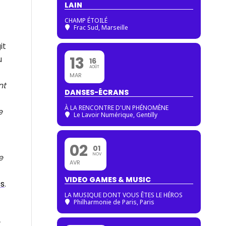
LAIN
CHAMP ÉTOILÉ
Frac Sud, Marseille
it
13
u
16
AOÛT
MAR
nt
DANSES-ÉCRANS
À LA RENCONTRE D'UN PHÉNOMÈNE
e
Le Lavoir Numérique, Gentilly
02
01
NOV
e
AVR
VIDEO GAMES & MUSIC
es
.
LA MUSIQUE DONT VOUS ÊTES LE HÉROS
Philharmonie de Paris
, Paris