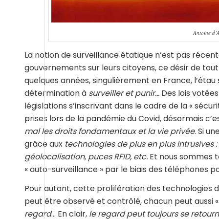
Antoine d’A
La notion de surveillance étatique n’est pas récente
gouvernements sur leurs citoyens, ce désir de tout 
quelques années, singulièrement en France, l’étau s
détermination à
surveiller et punir…
Des lois votée
législations s’inscrivant dans le cadre de la « sécur
prises lors de la pandémie du Covid, désormais c’
mal les droits fondamentaux et la vie privée
. Si u
grâce aux
technologies de plus en plus intrusives :
géolocalisation, puces RFID, etc.
Et nous sommes tou
« auto-surveillance » par le biais des téléphones p
Pour autant, cette prolifération des technologies d
peut être observé et contrôlé, chacun peut aussi « s
regard
… En clair,
le regard peut toujours se retour