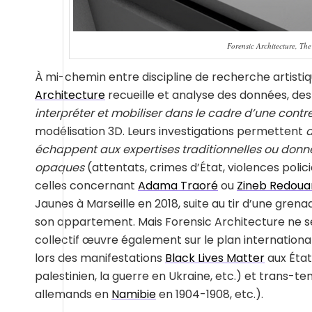
Forensic Architecture, Th
À mi-chemin entre discipline de recherche artistiqu
Architecture
recueille et analyse des données, des
interpréter et mobiliser dans le cadre d’une cont
modélisation 3D. Leurs investigations permettent
d
échappent aux expertises traditionnelles ou donnen
opaques
(attentats, crimes d’État, violences poli
celles concernant
Adama Traoré
ou
Zineb Redoua
Jaunes à Marseille en 2018, suite au tir d’une gre
son appartement. Mais Forensic Architecture ne se 
collectif œuvre également sur le plan international 
lors des manifestations
Black Lives Matter
aux État
palestinien, la guerre en Ukraine, etc.) et trans-te
allemands en
Namibie
en 1904-1908, etc.).