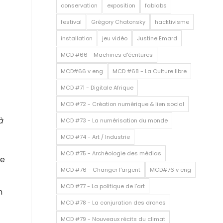
conservation
exposition
fablabs
festival
Grégory Chatonsky
hacktivisme
installation
jeu vidéo
Justine Emard
MCD #66 - Machines d'écritures
MCD#66 v eng
MCD #68 - La Culture libre
MCD #71 - Digitale Afrique
MCD #72 - Création numérique & lien social
à
MCD #73 - La numérisation du monde
MCD #74 - Art / Industrie
MCD #75 - Archéologie des médias
ne
MCD #76 - Changer l'argent
MCD#76 v eng
MCD #77 - La politique de l'art
n
MCD #78 - La conjuration des drones
MCD #79 - Nouveaux récits du climat