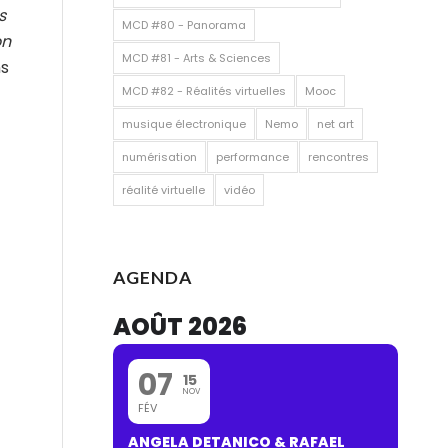
s
MCD #80 - Panorama
on
MCD #81 - Arts & Sciences
ns
MCD #82 - Réalités virtuelles
Mooc
musique électronique
Nemo
net art
numérisation
performance
rencontres
réalité virtuelle
vidéo
AGENDA
AOÛT 2026
07
15
NOV
FÉV
ANGELA DETANICO & RAFAEL