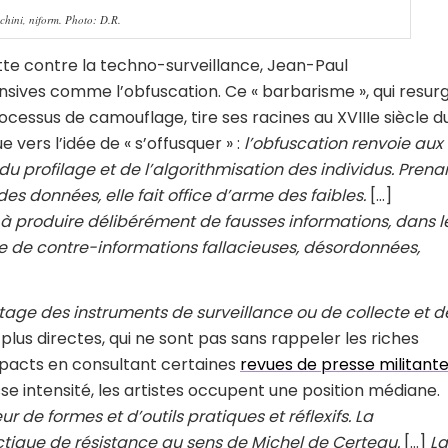
hini, niform. Photo: D.R.
lutte contre la techno-surveillance, Jean-Paul
nsives comme l’obfuscation. Ce « barbarisme », qui resurg
cessus de camouflage, tire ses racines au XVIIIe siècle d
vers l’idée de « s’offusquer » :
l’obfuscation renvoie aux
 du profilage et de l’algorithmisation des individus. Prena
s données, elle fait office d’arme des faibles.
[…]
à produire délibérément de fausses informations, dans l
e de contre-informations fallacieuses, désordonnées,
ge des instruments de surveillance ou de collecte et d
plus directes, qui ne sont pas sans rappeler les riches
pacts en consultant certaines
revues de presse militant
e intensité, les artistes occupent une position médiane.
ur de formes et d’outils pratiques et réflexifs. La
tique de résistance au sens de Michel de Certeau.
[…]
La