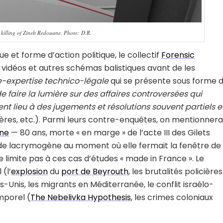
e killing of Zineb Redouane. Photo: D.R.
e et forme d’action politique, le collectif
Forensic
 vidéos et autres schémas balistiques avant de les
re-expertise technico-légale
qui se présente sous forme 
e faire la lumière sur des affaires controversées qui
t lieu à des jugements et résolutions souvent partiels e
cières, etc.). Parmi leurs contre-enquêtes, on mentionnera
ne
— 80 ans, morte « en marge » de l’acte III des Gilets
nade lacrymogène au moment où elle fermait la fenêtre de
limite pas à ces cas d’études « made in France ». Le
(l’
explosion
du
port de Beyrouth
, les brutalités policières
s-Unis, les migrants en Méditerranée, le conflit israélo-
mporel (
The Nebelivka Hypothesis
, les crimes coloniaux