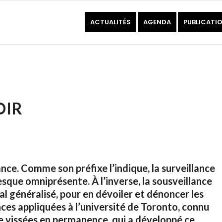
ACTUALITÉS
AGENDA
PUBLICATI
OIR
lance. Comme son préfixe l’indique, la surveillance
resque omniprésente.
À l’inverse, la sousveillance
ial généralisé, pour en dévoiler et dénoncer les
ces appliquées à l’université de Toronto, connu
e vissées en permanence, qui a développé ce