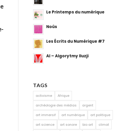
ce
Le Printemps du numérique
Noûs
e-
Les Écrits du Numérique #7
AI – Algorytmy Iluzji
TAGS
activisme
Afrique
archéologie des médias
argent
art immersif
art numérique
art politique
art science
art sonore
bio art
climat