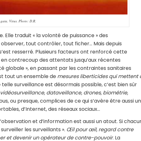
gata, Virus. Photo: D.R.
. Elle traduit « la volonté de puissance » des
observer, tout contrôler, tout ficher… Mais depuis
’est resserré. Plusieurs facteurs ont renforcé cette
s en contrecoup des attentats jusqu’aux récentes
ité globale », en passant par les contraintes sanitaires
est tout un ensemble de
mesures liberticides qui mettent 
ne telle surveillance est désormais possible, c’est bien sûr
 vidéosurveillance, dataveillance, drones, biométrie,
s, ou presque, complices de ce qui s’avère être aussi u
ortables, d’Internet, des réseaux sociaux…
’observation et d’information est aussi un atout. Si chacu
urveiller les surveillants ».
Œil pour œil, regard contre
ner et devenir un opérateur de contre-pouvoir
. La