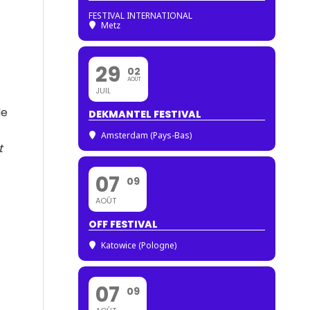
FESTIVAL INTERNATIONAL
Metz
29
02
AOÛT
JUIL
de
DEKMANTEL FESTIVAL
Amsterdam (Pays-Bas)
t
07
09
AOÛT
OFF FESTIVAL
Katowice (Pologne)
07
09