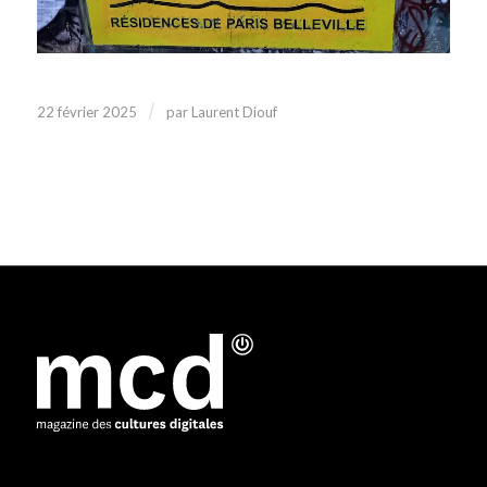
/
22 février 2025
par
Laurent Diouf