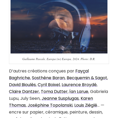
Guillaume Pascale, Europa (to) Europa, 2024. Photo: D.R.
D’autres créations conçues par
Fayçal
Baghriche
,
Sosthène Baran
,
Becquemin & Sagot
,
David Bioulès
,
Cyril Boixel
,
Laurence Broydé
,
Claire Dantzer
,
Toma Dutter
,
Ïan Larue
, Gabriela
Lupu, July Seen,
Jeanne Susplugas
,
Karen
Thomas
,
Joséphine Topolanski
,
Louis Ziéglé
… —
encre sur papier, céramique, peinture, dessin,