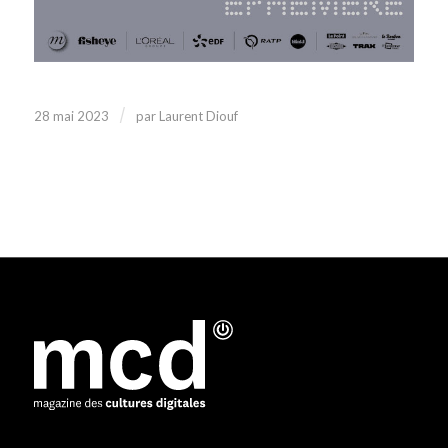
/
28 mai 2023
par
Laurent Diouf