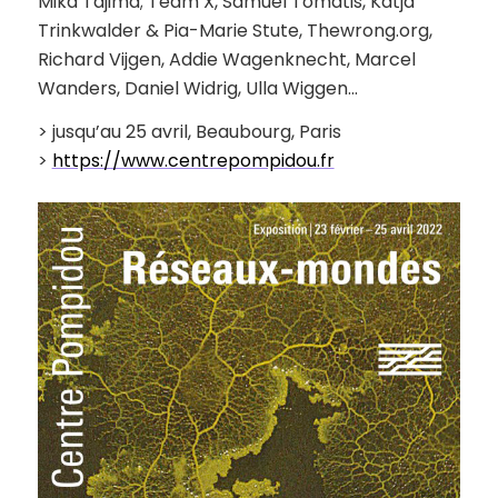
Mika Tajima; Team X, Samuel Tomatis, Katja
Trinkwalder & Pia-Marie Stute, Thewrong.org,
Richard Vijgen, Addie Wagenknecht, Marcel
Wanders, Daniel Widrig, Ulla Wiggen…
> jusqu’au 25 avril, Beaubourg, Paris
>
https://www.centrepompidou.fr