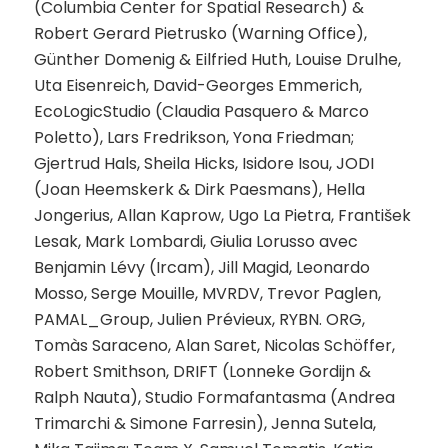
(Columbia Center for Spatial Research) &
Robert Gerard Pietrusko (Warning Office),
Günther Domenig & Eilfried Huth, Louise Drulhe,
Uta Eisenreich, David-Georges Emmerich,
EcoLogicStudio (Claudia Pasquero & Marco
Poletto), Lars Fredrikson, Yona Friedman;
Gjertrud Hals, Sheila Hicks, Isidore Isou, JODI
(Joan Heemskerk & Dirk Paesmans), Hella
Jongerius, Allan Kaprow, Ugo La Pietra, František
Lesak, Mark Lombardi, Giulia Lorusso avec
Benjamin Lévy (Ircam), Jill Magid, Leonardo
Mosso, Serge Mouille, MVRDV, Trevor Paglen,
PAMAL_Group, Julien Prévieux, RYBN. ORG,
Tomàs Saraceno, Alan Saret, Nicolas Schöffer,
Robert Smithson, DRIFT (Lonneke Gordijn &
Ralph Nauta), Studio Formafantasma (Andrea
Trimarchi & Simone Farresin), Jenna Sutela,